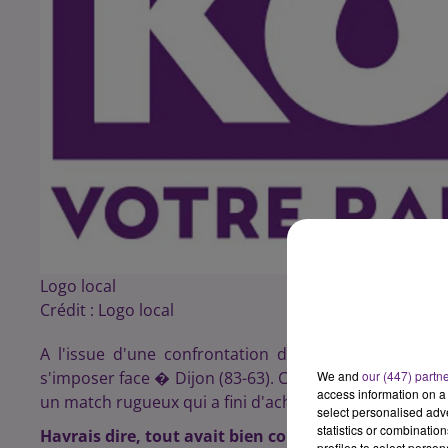
Logo local
Crédit :
Logo local
A l'issue d'une confrontation disput�e sans rel�
s'imposer face � Dijon (83-63). Cette lourde d�faite es
We and
our (447) partn
access information on a 
un match rugueux qui a fini d'achever la Jeanne.
select personalised ad
statistics or combinatio
Havrais dire, tout avait bien commenc�
profiles to select person