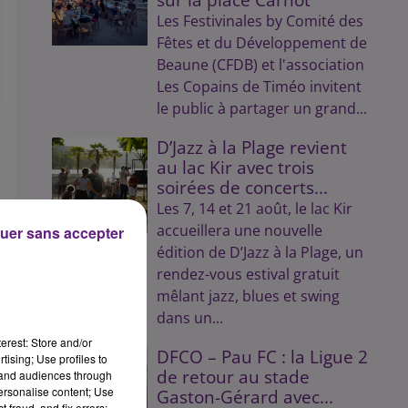
Les Festivinales by Comité des
Fêtes et du Développement de
Beaune (CFDB) et l'association
Les Copains de Timéo invitent
le public à partager un grand...
D’Jazz à la Plage revient
au lac Kir avec trois
soirées de concerts...
Les 7, 14 et 21 août, le lac Kir
accueillera une nouvelle
uer sans accepter
édition de D’Jazz à la Plage, un
rendez-vous estival gratuit
mêlant jazz, blues et swing
dans un...
 �
sur
erest: Store and/or
DFCO – Pau FC : la Ligue 2
tising; Use profiles to
de retour au stade
tand audiences through
personalise content; Use
Gaston-Gérard avec...
 fraud, and fix errors;