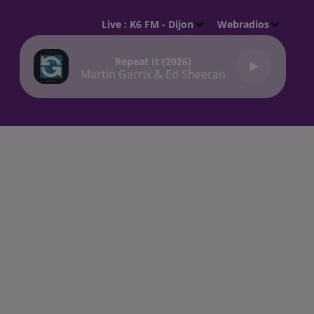
Live :
K6 FM - Dijon
Webradios
Repeat It (2026)
Martin Garrix & Ed Sheeran