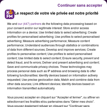
Continuer sans accepter
Le respect de votre vie privée est notre priorité
We and
our (447) partners
do the following data processing based on
your consent and/or our legitimate interest: Store and/or access
information on a device; Use limited data to select advertising; Create
profiles for personalised advertising; Use profiles to select personalised
advertising; Measure advertising performance; Measure content
Le match JDA / Châlons-Reims
performance; Understand audiences through statistics or combinations
of data from different sources; Develop and improve services; Create
reporté
profiles to personalise content; Use profiles to select personalised
content; Use limited data to select content; Ensure security, prevent and
detect fraud, and fix errors; Deliver and present advertising and content;
La direction de la JDA a confirmé le
Save and communicate privacy choices. These technologies may
process personal data such as IP address and browsing data to offer
report du match de championnat
following functionalities: Identify devices based on information actively
prévu initialement mardi soir au
requested; Use precise geolocation data; Match and combine data from
other data sources; Link different devices; Identify devices based on
Palais des sports face à Châlons-
information transmitted automatically.
Reims.
Vous pouvez accepter en cliquant sur "Accepter et fermer", ou affiner en
sélectionnant les finalités et/ou partenaires dans "Gérer mes choix".
Vous pouvez également refuser en cliquant sur "Continuer sans