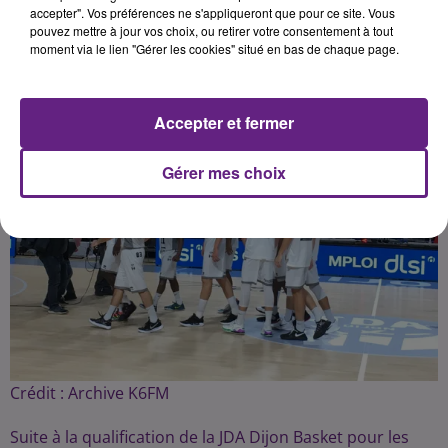
Publié : 1er octobre 2020 à 15h38 par la rédaction
accepter". Vos préférences ne s'appliqueront que pour ce site. Vous
pouvez mettre à jour vos choix, ou retirer votre consentement à tout
moment via le lien "Gérer les cookies" situé en bas de chaque page.
Accepter et fermer
Gérer mes choix
Crédit :
Archive K6FM
Suite à la qualification de la JDA Dijon Basket pour les