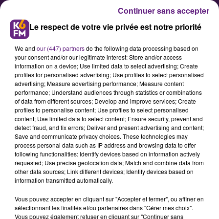
Continuer sans accepter
Le respect de votre vie privée est notre priorité
We and
our (447) partners
do the following data processing based on
your consent and/or our legitimate interest: Store and/or access
information on a device; Use limited data to select advertising; Create
profiles for personalised advertising; Use profiles to select personalised
advertising; Measure advertising performance; Measure content
Le Stade Dijonnais affronte
performance; Understand audiences through statistics or combinations
of data from different sources; Develop and improve services; Create
Tarbes à la maison
profiles to personalise content; Use profiles to select personalised
content; Use limited data to select content; Ensure security, prevent and
detect fraud, and fix errors; Deliver and present advertising and content;
Les rugbymans du Stade Dijonnais
Save and communicate privacy choices. These technologies may
process personal data such as IP address and browsing data to offer
sont opposés ce samedi après-midi
following functionalities: Identify devices based on information actively
à l’équipe de Tarbes, au stade
requested; Use precise geolocation data; Match and combine data from
other data sources; Link different devices; Identify devices based on
Bourillot.
information transmitted automatically.
Vous pouvez accepter en cliquant sur "Accepter et fermer", ou affiner en
sélectionnant les finalités et/ou partenaires dans "Gérer mes choix".
Publié : 17 avril 2021 à 8h00 par Fabrice Aubry
Vous pouvez également refuser en cliquant sur "Continuer sans