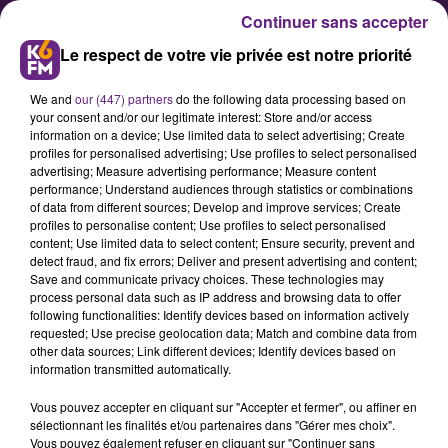
Continuer sans accepter
Le respect de votre vie privée est notre priorité
We and
our (447) partners
do the following data processing based on
your consent and/or our legitimate interest: Store and/or access
information on a device; Use limited data to select advertising; Create
profiles for personalised advertising; Use profiles to select personalised
advertising; Measure advertising performance; Measure content
Le Stade Dijonnais détaille son
performance; Understand audiences through statistics or combinations
of data from different sources; Develop and improve services; Create
protocole sanitaire avant le
profiles to personalise content; Use profiles to select personalised
début de saison
content; Use limited data to select content; Ensure security, prevent and
detect fraud, and fix errors; Deliver and present advertising and content;
Save and communicate privacy choices. These technologies may
process personal data such as IP address and browsing data to offer
La direction du Stade Dijonnais a
following functionalities: Identify devices based on information actively
détaillé ce week-end son protocole
requested; Use precise geolocation data; Match and combine data from
other data sources; Link different devices; Identify devices based on
sanitaire avant le premier match
information transmitted automatically.
de la saison prévu le 19 septembre
Vous pouvez accepter en cliquant sur "Accepter et fermer", ou affiner en
au stade Bourillot face à Bourg-en-
sélectionnant les finalités et/ou partenaires dans "Gérer mes choix".
Bresse. Ci-dessous le communiqué.
Vous pouvez également refuser en cliquant sur "Continuer sans