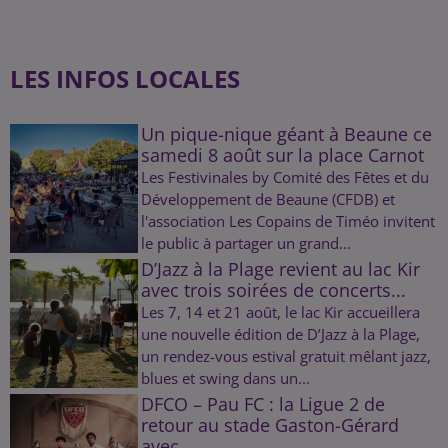
LES INFOS LOCALES
Un pique-nique géant à Beaune ce
samedi 8 août sur la place Carnot
Les Festivinales by Comité des Fêtes et du
Développement de Beaune (CFDB) et
l'association Les Copains de Timéo invitent
le public à partager un grand...
D’Jazz à la Plage revient au lac Kir
avec trois soirées de concerts...
Les 7, 14 et 21 août, le lac Kir accueillera
une nouvelle édition de D’Jazz à la Plage,
un rendez-vous estival gratuit mêlant jazz,
blues et swing dans un...
DFCO – Pau FC : la Ligue 2 de
retour au stade Gaston-Gérard
avec...