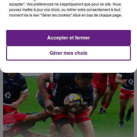
décevants. Le coach de Dijon,
accepter". Vos préférences ne s'appliqueront que pour ce site. Vous
pouvez mettre à jour vos choix, ou retirer votre consentement à tout
Renaud Gourdon, s'est exprimé en
moment via le lien "Gérer les cookies" situé en bas de chaque page.
conférence de presse.
Accepter et fermer
Publié : 1er mars 2020 à 6h00 par Antoine Comte
Gérer mes choix