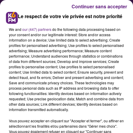
Continuer sans accepter
Le respect de votre vie privée est notre priorité
We and
our (447) partners
do the following data processing based on
your consent and/or our legitimate interest: Store and/or access
information on a device; Use limited data to select advertising; Create
profiles for personalised advertising; Use profiles to select personalised
advertising; Measure advertising performance; Measure content
Le Stade Dijonnais doit renouer
performance; Understand audiences through statistics or combinations
of data from different sources; Develop and improve services; Create
avec la victoire
profiles to personalise content; Use profiles to select personalised
content; Use limited data to select content; Ensure security, prevent and
detect fraud, and fix errors; Deliver and present advertising and content;
Grosse échéance pour le Stade
Save and communicate privacy choices. These technologies may
process personal data such as IP address and browsing data to offer
Dijonnais ! Dimanche, les
following functionalities: Identify devices based on information actively
rugbymens du Stade seront
requested; Use precise geolocation data; Match and combine data from
other data sources; Link different devices; Identify devices based on
revanchards, devant leur public du
information transmitted automatically.
Stade Bourillot, et voudront lever
Vous pouvez accepter en cliquant sur "Accepter et fermer", ou affiner en
les doutes sur leurs performances,
sélectionnant les finalités et/ou partenaires dans "Gérer mes choix".
installés après deux matchs
Vous pouvez également refuser en cliquant sur "Continuer sans