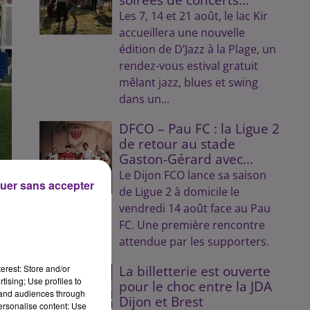
Les 7, 14 et 21 août, le lac Kir
accueillera une nouvelle
édition de D’Jazz à la Plage, un
rendez-vous estival gratuit
mêlant jazz, blues et swing
dans un...
DFCO – Pau FC : la Ligue 2
de retour au stade
Gaston-Gérard avec...
Le Dijon FCO lance sa saison
uer sans accepter
de Ligue 2 à domicile le
vendredi 14 août face au Pau
FC. Une première rencontre
attendue par les supporters.
erest: Store and/or
La billetterie est ouverte
tising; Use profiles to
pour le choc entre la JDA
tand audiences through
Dijon et Brest
personalise content; Use