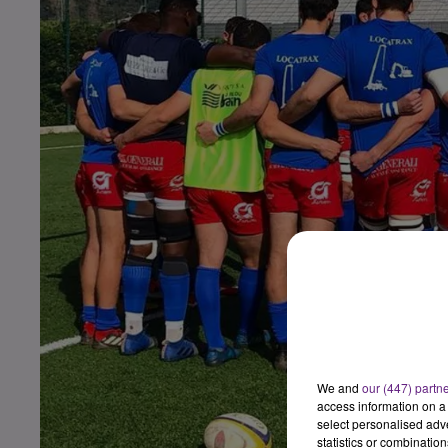
We and
our (447) partn
access information on a 
select personalised ad
statistics or combinatio