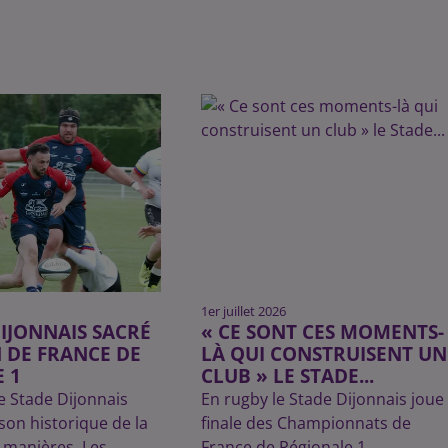
1er juillet 2026
DIJONNAIS SACRÉ
« CE SONT CES MOMENTS-
 DE FRANCE DE
LÀ QUI CONSTRUISENT UN
 1
CLUB » LE STADE...
! Le Stade Dijonnais
En rugby le Stade Dijonnais joue 
ison historique de la
finale des Championnats de
s manières. Les
France de Régionale 1.