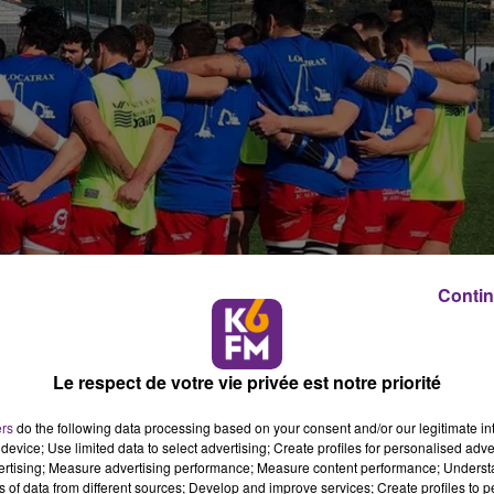
Contin
Le respect de votre vie privée est notre priorité
ers
do the following data processing based on your consent and/or our legitimate int
device; Use limited data to select advertising; Create profiles for personalised adver
vertising; Measure advertising performance; Measure content performance; Unders
ns of data from different sources; Develop and improve services; Create profiles to 