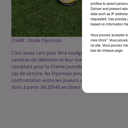
profiles to select person
Deliver and present adv
data such as IP address 
requested; Use precise g
based on information tra
Vous pouvez accepter en 
Crédit :
Stade Dijonnais
mes choix". Vous pouvez
ce site. Vous pouvez met
bas de chaque page.
C’est assez rare pour être souligné, nos rugbymans Di
caméras de télévision et leur match sera retransmis en 
comptant pour la 21eme journée de Fédérale 1, oppose
cas de victoire, les Dijonnais pourraient prendre la têt
confrontation entre les joueurs de Renaud Gourdon e
donc à partir de 20h45 en direct sur la chaine l’Equip