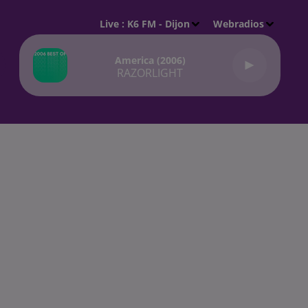
Live :
K6 FM - Dijon
Webradios
America (2006)
RAZORLIGHT