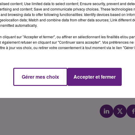
alised content; Use limited data to select content; Ensure security, prevent and detect
ertising and content; Save and communicate privacy choices. These technologies
and browsing data to offer following functionalities: Identify devices based on infor
eolocation data; Match and combine data from other data sources; Link different de
nsmitted automatically.
cliquant sur "Accepter et fermer", ou affiner en sélectionnant les finalités et/ou pa
 également refuser en cliquant sur "Continuer sans accepter". Vos préférences ne 
tre à jour vos choix, ou retirer votre consentement à tout moment via le lien "Gérer 
jonnais vont jouer ce vendredi soir à Bourgoin devant les
direct sur la chaine l’Equipe (canal 21 de la TNT). Le match
ra Bourgoin, leader de la poule 4 à son dauphin, Dijon. En
Gérer mes choix
Accepter et fermer
e du classement. A l’approche de la fin de la saison, cette
t Bourgoin sonne comme une finale avant l’heure. A suivre
e.