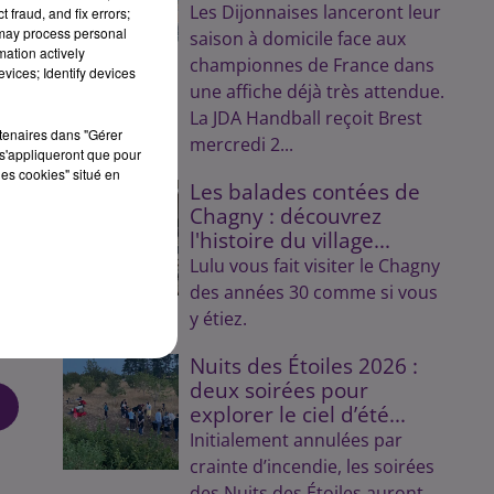
Les Dijonnaises lanceront leur
 fraud, and fix errors;
 may process personal
saison à domicile face aux
mation actively
championnes de France dans
vices; Identify devices
une affiche déjà très attendue.
La JDA Handball reçoit Brest
rtenaires dans "Gérer
mercredi 2...
s'appliqueront que pour
les cookies" situé en
Les balades contées de
Chagny : découvrez
,
l'histoire du village...
Lulu vous fait visiter le Chagny
des années 30 comme si vous
y étiez.
Nuits des Étoiles 2026 :
deux soirées pour
explorer le ciel d’été...
Initialement annulées par
crainte d’incendie, les soirées
des Nuits des Étoiles auront