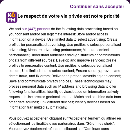
Continuer sans accepter
Le respect de votre vie privée est notre priorité
We and
our (447) partners
do the following data processing based on
your consent and/or our legitimate interest: Store and/or access
information on a device; Use limited data to select advertising; Create
profiles for personalised advertising; Use profiles to select personalised
advertising; Measure advertising performance; Measure content
Les cafés débats régionaux
performance; Understand audiences through statistics or combinations
of data from different sources; Develop and improve services; Create
débarquent en Côte d'Or
profiles to personalise content; Use profiles to select personalised
content; Use limited data to select content; Ensure security, prevent and
detect fraud, and fix errors; Deliver and present advertising and content;
Du lundi 4 au vendredi 15 avril
Save and communicate privacy choices. These technologies may
process personal data such as IP address and browsing data to offer
s'organisent dans la région
following functionalities: Identify devices based on information actively
Bourgogne â Franche â Comté, des
requested; Use precise geolocation data; Match and combine data from
other data sources; Link different devices; Identify devices based on
cafés débats sous l'initiative de
information transmitted automatically.
Marie-Guite Dufay. Ces rendez vous
Vous pouvez accepter en cliquant sur "Accepter et fermer", ou affiner en
doivent àªtre l'occasion pour la
sélectionnant les finalités et/ou partenaires dans "Gérer mes choix".
Présidente du Conseil régional de
Vous pouvez également refuser en cliquant sur "Continuer sans