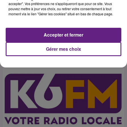
Franche-Comté de relancer les
accepter". Vos préférences ne s'appliqueront que pour ce site. Vous
pouvez mettre à jour vos choix, ou retirer votre consentement à tout
discussions entre élus et habitants
moment via le lien "Gérer les cookies" situé en bas de chaque page.
sur le thème Â«&nbsp;Quelle
région pour
Accepter et fermer
Gérer mes choix
Publié : 7 avril 2016 à 14h15 par Franck Pelloux