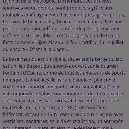
Dijon et de la métropole. De nombreuses activités
sportives ou de détente sont proposées grâce aux
multiples aménagements (base nautique, agrès sportifs,
terrains de beach volley, beach soccer, courts de tennis,
parcours de mini-golf, de santé et de pêche, jeux pour
enfants, piste cyclable, …) et à l'organisation de temps
forts comme « Dijon Plage », le feu d’artifice du 14 Juillet
ou encore « D'jazz à la plage ».
La base nautique municipale, située sur la berge du lac,
est un lieu de pratique sportive ouvert sur le quartier
Fontaine d’Ouche, connu de tous les amateurs de sports
nautiques (canoë-kayak, aviron, paddle et planche à
voile) et des sportifs de haut niveau. Sur 4 400 m2, elle
est composée de plusieurs bâtiments : deux d'entre eux
abritent vestiaires, sanitaires, ateliers et entrepôts de
matériels (mis en service en 1967). Un troisième
bâtiment, datant de 1989, comprend deux niveaux avec
vestiaires, sanitaires, salle de musculation, un entrepôt
pour bateaux, un atelier ainsi que des locaux mis à