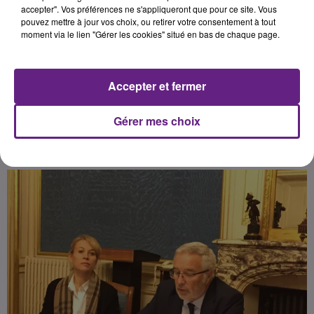
la construction d’un stade de 1 500
accepter". Vos préférences ne s'appliqueront que pour ce site. Vous
pouvez mettre à jour vos choix, ou retirer votre consentement à tout
places, le soutien de la ville aux
moment via le lien "Gérer les cookies" situé en bas de chaque page.
artistes ou encore une aide
exceptionnelle au Secours
Populaire Français pour le Liban.
Accepter et fermer
Gérer mes choix
Publié : 15 septembre 2020 à 8h53 par la rédaction