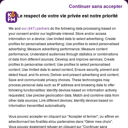
Continuer sans accepter
Le respect de votre vie privée est notre priorité
We and
our (447) partners
do the following data processing based on
your consent and/or our legitimate interest: Store and/or access
information on a device; Use limited data to select advertising; Create
profiles for personalised advertising; Use profiles to select personalised
advertising; Measure advertising performance; Measure content
Les principales infos du dernier
performance; Understand audiences through statistics or combinations
of data from different sources; Develop and improve services; Create
conseil municipal de Dijon
profiles to personalise content; Use profiles to select personalised
content; Use limited data to select content; Ensure security, prevent and
detect fraud, and fix errors; Deliver and present advertising and content;
Le conseil municipal de rentrée de
Save and communicate privacy choices. These technologies may
process personal data such as IP address and browsing data to offer
la ville de Dijon avait lieu ce lundi
following functionalities: Identify devices based on information actively
soir. Parmi les sujets évoqués : 16
requested; Use precise geolocation data; Match and combine data from
other data sources; Link different devices; Identify devices based on
ouvertures de classes à Dijon, la
information transmitted automatically.
réhabilitation de la base nautique
Vous pouvez accepter en cliquant sur "Accepter et fermer", ou affiner en
du lac Kir (bientôt « Camp
sélectionnant les finalités et/ou partenaires dans "Gérer mes choix".
d’entrainement pré-olympique »),
Vous pouvez également refuser en cliquant sur "Continuer sans