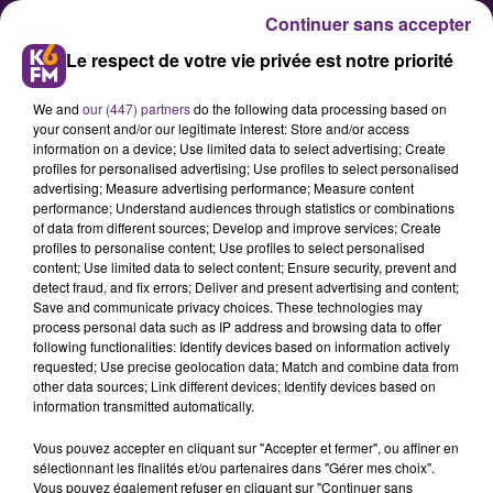
Continuer sans accepter
Le respect de votre vie privée est notre priorité
We and
our (447) partners
do the following data processing based on
your consent and/or our legitimate interest: Store and/or access
information on a device; Use limited data to select advertising; Create
profiles for personalised advertising; Use profiles to select personalised
advertising; Measure advertising performance; Measure content
Les propos de F.Rebsamen sur le
performance; Understand audiences through statistics or combinations
of data from different sources; Develop and improve services; Create
contrat de travail font
profiles to personalise content; Use profiles to select personalised
polémique
content; Use limited data to select content; Ensure security, prevent and
detect fraud, and fix errors; Deliver and present advertising and content;
Save and communicate privacy choices. These technologies may
process personal data such as IP address and browsing data to offer
L'ancien maire de Dijon, François
following functionalities: Identify devices based on information actively
Rebsamen, aujourd'hui ministre du
requested; Use precise geolocation data; Match and combine data from
other data sources; Link different devices; Identify devices based on
travail, &nbsp;aurait déclaré en
information transmitted automatically.
commission qu'un "contrat de
Vous pouvez accepter en cliquant sur "Accepter et fermer", ou affiner en
travail n'impose pas toujours un
sélectionnant les finalités et/ou partenaires dans "Gérer mes choix".
rapport de subordination entre
Vous pouvez également refuser en cliquant sur "Continuer sans