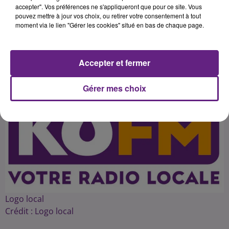
employeur et salarié", ce qui a fait
accepter". Vos préférences ne s'appliqueront que pour ce site. Vous
pouvez mettre à jour vos choix, ou retirer votre consentement à tout
moment via le lien "Gérer les cookies" situé en bas de chaque page.
Publié : 15 mars 2015 à 15h21 par 45
Accepter et fermer
Gérer mes choix
Logo local
Crédit :
Logo local