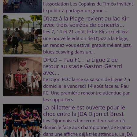
l'association Les Copains de Timéo invitent
le public à partager un grand...
D’Jazz à la Plage revient au lac Kir
avec trois soirées de concerts...
Les 7, 14 et 21 août, le lac Kir accueillera
une nouvelle édition de D’Jazz à la Plage,
un rendez-vous estival gratuit mêlant jazz,
blues et swing dans un...
DFCO – Pau FC : la Ligue 2 de
retour au stade Gaston-Gérard
avec...
Le Dijon FCO lance sa saison de Ligue 2 à
domicile le vendredi 14 août face au Pau
FC. Une première rencontre attendue par
les supporters.
La billetterie est ouverte pour le
choc entre la JDA Dijon et Brest
Les Dijonnaises lanceront leur saison à
domicile face aux championnes de France
dans une affiche déjà très attendue. La JDA