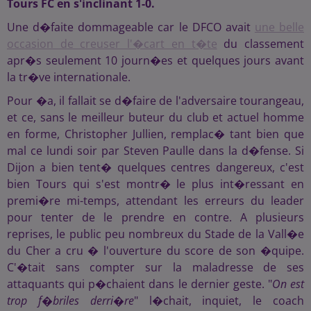
Tours FC en s'inclinant 1-0.
Une d�faite dommageable car le DFCO avait
une belle
occasion de creuser l'�cart en t�te
du classement
apr�s seulement 10 journ�es et quelques jours avant
la tr�ve internationale.
Pour �a, il fallait se d�faire de l'adversaire tourangeau,
et ce, sans le meilleur buteur du club et actuel homme
en forme, Christopher Jullien, remplac� tant bien que
mal ce lundi soir par Steven Paulle dans la d�fense. Si
Dijon a bien tent� quelques centres dangereux, c'est
bien Tours qui s'est montr� le plus int�ressant en
premi�re mi-temps, attendant les erreurs du leader
pour tenter de le prendre en contre. A plusieurs
reprises, le public peu nombreux du Stade de la Vall�e
du Cher a cru � l'ouverture du score de son �quipe.
C'�tait sans compter sur la maladresse de ses
attaquants qui p�chaient dans le dernier geste. "
On est
trop f�briles derri�re
" l�chait, inquiet, le coach