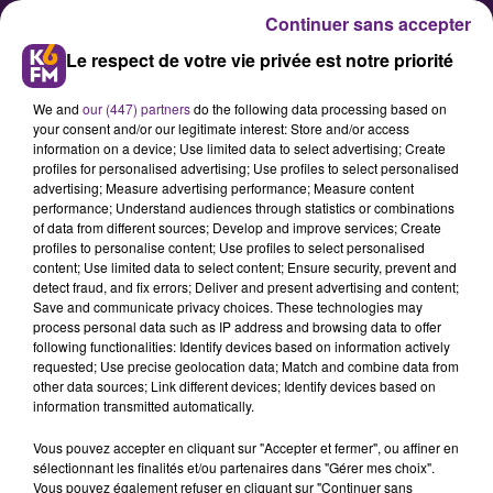
Continuer sans accepter
Le respect de votre vie privée est notre priorité
We and
our (447) partners
do the following data processing based on
your consent and/or our legitimate interest: Store and/or access
information on a device; Use limited data to select advertising; Create
profiles for personalised advertising; Use profiles to select personalised
advertising; Measure advertising performance; Measure content
Ligue 2 : Battu à Tours (0-1),
performance; Understand audiences through statistics or combinations
of data from different sources; Develop and improve services; Create
Dijon reste leader
profiles to personalise content; Use profiles to select personalised
content; Use limited data to select content; Ensure security, prevent and
detect fraud, and fix errors; Deliver and present advertising and content;
En clôture de la 10eme journée de
Save and communicate privacy choices. These technologies may
process personal data such as IP address and browsing data to offer
Ligue 2, le leader dijonnais s'est fait
following functionalities: Identify devices based on information actively
surprendre sur la pelouse du Tours
requested; Use precise geolocation data; Match and combine data from
other data sources; Link different devices; Identify devices based on
FC en s'inclinant 1-0. Réduit à 10 au
information transmitted automatically.
début de la seconde mi-temps, le
Vous pouvez accepter en cliquant sur "Accepter et fermer", ou affiner en
DFCO a craqué en fin de match,
sélectionnant les finalités et/ou partenaires dans "Gérer mes choix".
Vous pouvez également refuser en cliquant sur "Continuer sans