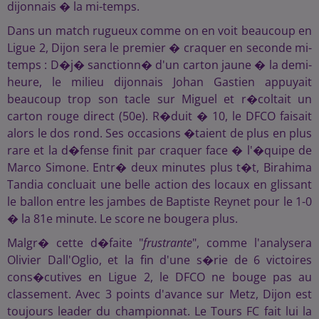
dijonnais � la mi-temps.
Dans un match rugueux comme on en voit beaucoup en
Ligue 2, Dijon sera le premier � craquer en seconde mi-
temps : D�j� sanctionn� d'un carton jaune � la demi-
heure, le milieu dijonnais Johan Gastien appuyait
beaucoup trop son tacle sur Miguel et r�coltait un
carton rouge direct (50e). R�duit � 10, le DFCO faisait
alors le dos rond. Ses occasions �taient de plus en plus
rare et la d�fense finit par craquer face � l'�quipe de
Marco Simone. Entr� deux minutes plus t�t, Birahima
Tandia concluait une belle action des locaux en glissant
le ballon entre les jambes de Baptiste Reynet pour le 1-0
� la 81e minute. Le score ne bougera plus.
Malgr� cette d�faite "
frustrante
", comme l'analysera
Olivier Dall'Oglio, et la fin d'une s�rie de 6 victoires
cons�cutives en Ligue 2, le DFCO ne bouge pas au
classement. Avec 3 points d'avance sur Metz, Dijon est
toujours leader du championnat. Le Tours FC fait lui la