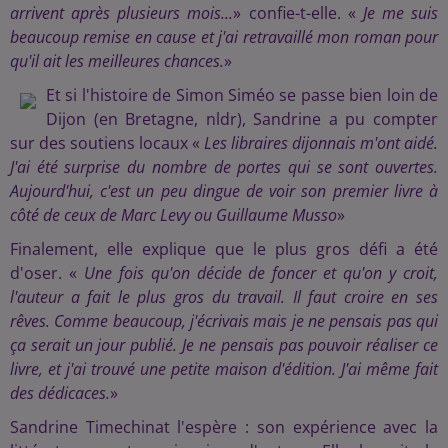
arrivent après plusieurs mois...
» confie-t-elle. «
Je me suis
beaucoup remise en cause et j'ai retravaillé mon roman pour
qu'il ait les meilleures chances.
»
Et si l'histoire de Simon Siméo se passe bien loin de
Dijon (en Bretagne, nldr), Sandrine a pu compter
sur des soutiens locaux «
Les libraires dijonnais m'ont aidé.
J'ai été surprise du nombre de portes qui se sont ouvertes.
Aujourd'hui, c'est un peu dingue de voir son premier livre à
côté de ceux de Marc Levy ou Guillaume Musso
»
Finalement, elle explique que le plus gros défi a été
d'oser. «
Une fois qu'on décide de foncer et qu'on y croit,
l'auteur a fait le plus gros du travail. Il faut croire en ses
rêves. Comme beaucoup, j'écrivais mais je ne pensais pas qui
ça serait un jour publié. Je ne pensais pas pouvoir réaliser ce
livre, et j'ai trouvé une petite maison d'édition. J'ai même fait
des dédicaces.
»
Sandrine Timechinat l'espère : son expérience avec la