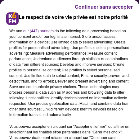
Continuer sans accepter
Le respect de votre vie privée est notre priorité
We and
our (447) partners
do the following data processing based on
your consent and/or our legitimate interest: Store and/or access
information on a device; Use limited data to select advertising; Create
profiles for personalised advertising; Use profiles to select personalised
advertising; Measure advertising performance; Measure content
Littérature : une romancière
performance; Understand audiences through statistics or combinations
of data from different sources; Develop and improve services; Create
dijonnaise se lance dans le grand
profiles to personalise content; Use profiles to select personalised
bain
content; Use limited data to select content; Ensure security, prevent and
detect fraud, and fix errors; Deliver and present advertising and content;
Save and communicate privacy choices. These technologies may
process personal data such as IP address and browsing data to offer
à 40 ans et travaillant dans le
following functionalities: Identify devices based on information actively
domaine de l'intérim, la dijonnaise
requested; Use precise geolocation data; Match and combine data from
other data sources; Link different devices; Identify devices based on
Sandrine Timechinat a souhaité
information transmitted automatically.
faire de sa passion de l'écriture une
Vous pouvez accepter en cliquant sur "Accepter et fermer", ou affiner en
réalité. Après avoir remué ciel et
sélectionnant les finalités et/ou partenaires dans "Gérer mes choix".
terre, son premier roman s'est
Vous pouvez également refuser en cliquant sur "Continuer sans