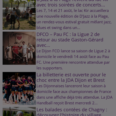
avec trois soirées de concerts...
Les 7, 14 et 21 août, le lac Kir accueillera
une nouvelle édition de D’Jazz à la Plage,
un rendez-vous estival gratuit mêlant jazz,
blues et swing dans un...
DFCO – Pau FC : la Ligue 2 de
retour au stade Gaston-Gérard
avec...
Le Dijon FCO lance sa saison de Ligue 2 à
domicile le vendredi 14 août face au Pau
FC. Une première rencontre attendue par
les supporters.
La billetterie est ouverte pour le
choc entre la JDA Dijon et Brest
Les Dijonnaises lanceront leur saison à
domicile face aux championnes de France
dans une affiche déjà très attendue. La JDA
Handball reçoit Brest mercredi 2...
Les balades contées de Chagny :
découvrez l'histoire du village...