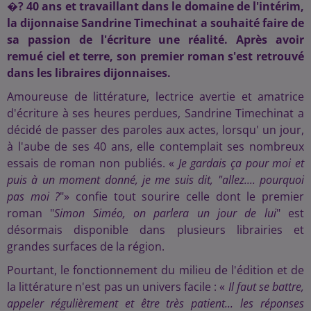
�? 40 ans et travaillant dans le domaine de l'intérim,
la dijonnaise Sandrine Timechinat a souhaité faire de
sa passion de l'écriture une réalité. Après avoir
remué ciel et terre, son premier roman s'est retrouvé
dans les libraires dijonnaises.
Amoureuse de littérature, lectrice avertie et amatrice
d'écriture à ses heures perdues, Sandrine Timechinat a
décidé de passer des paroles aux actes, lorsqu' un jour,
à l'aube de ses 40 ans, elle contemplait ses nombreux
essais de roman non publiés. «
Je gardais ça pour moi et
puis à un moment donné, je me suis dit, "allez.... pourquoi
pas moi ?
"» confie tout sourire celle dont le premier
roman "
Simon Siméo, on parlera un jour de lui
" est
désormais disponible dans plusieurs librairies et
grandes surfaces de la région.
Pourtant, le fonctionnement du milieu de l'édition et de
la littérature n'est pas un univers facile : «
Il faut se battre,
appeler régulièrement et être très patient... les réponses