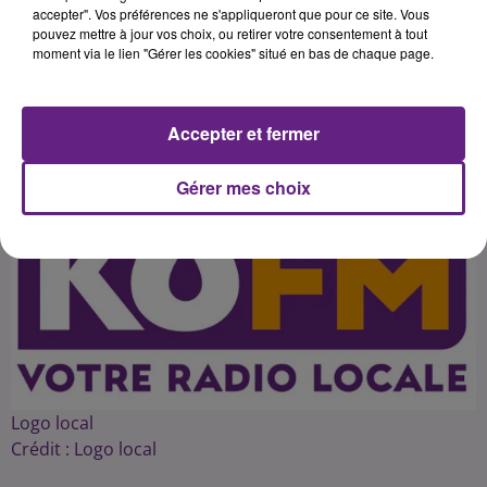
retrouvé dans les libraires
accepter". Vos préférences ne s'appliqueront que pour ce site. Vous
pouvez mettre à jour vos choix, ou retirer votre consentement à tout
moment via le lien "Gérer les cookies" situé en bas de chaque page.
Publié : 26 novembre 2016 à 4h28 par 45
Accepter et fermer
Gérer mes choix
Logo local
Crédit :
Logo local