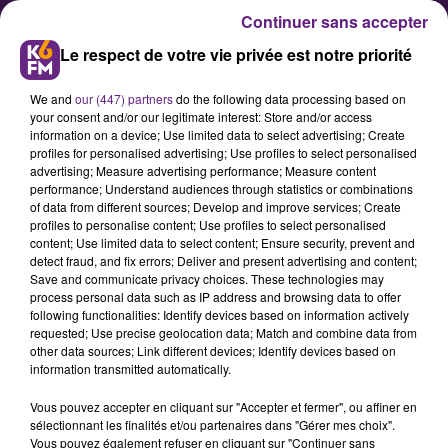
Continuer sans accepter
Le respect de votre vie privée est notre priorité
We and
our (447) partners
do the following data processing based on
your consent and/or our legitimate interest: Store and/or access
information on a device; Use limited data to select advertising; Create
profiles for personalised advertising; Use profiles to select personalised
advertising; Measure advertising performance; Measure content
Meurtre a la Fontaine d’Ouche :
performance; Understand audiences through statistics or combinations
of data from different sources; Develop and improve services; Create
les suspects écroués
profiles to personalise content; Use profiles to select personalised
content; Use limited data to select content; Ensure security, prevent and
detect fraud, and fix errors; Deliver and present advertising and content;
Nous avons appris ce mardi que les
Save and communicate privacy choices. These technologies may
process personal data such as IP address and browsing data to offer
3 personnes suspectées d’avoir tué
following functionalities: Identify devices based on information actively
un sexagénaire dans la nuit de
requested; Use precise geolocation data; Match and combine data from
other data sources; Link different devices; Identify devices based on
vendredi à samedi dans le quartier
information transmitted automatically.
de la Fontaine d’Ouche ont été
Vous pouvez accepter en cliquant sur "Accepter et fermer", ou affiner en
écrouées.
sélectionnant les finalités et/ou partenaires dans "Gérer mes choix".
Vous pouvez également refuser en cliquant sur "Continuer sans