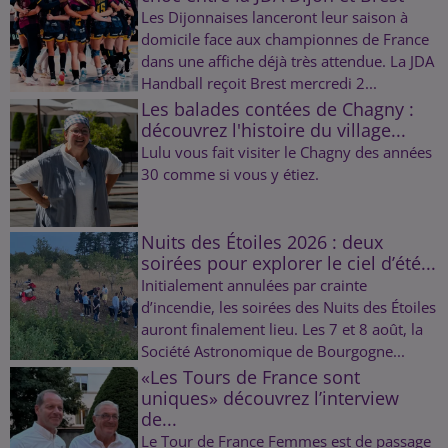
Les Dijonnaises lanceront leur saison à
domicile face aux championnes de France
dans une affiche déjà très attendue. La JDA
Handball reçoit Brest mercredi 2...
Les balades contées de Chagny :
découvrez l'histoire du village...
Lulu vous fait visiter le Chagny des années
30 comme si vous y étiez.
Nuits des Étoiles 2026 : deux
soirées pour explorer le ciel d’été...
Initialement annulées par crainte
d’incendie, les soirées des Nuits des Étoiles
auront finalement lieu. Les 7 et 8 août, la
Société Astronomique de Bourgogne...
«Les Tours de France sont
uniques» découvrez l’interview
de...
Le Tour de France Femmes est de passage