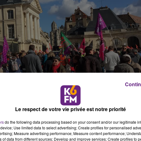
Contin
Le respect de votre vie privée est notre priorité
ers
do the following data processing based on your consent and/or our legitimate int
device; Use limited data to select advertising; Create profiles for personalised adver
vertising; Measure advertising performance; Measure content performance; Unders
ns of data from different sources; Develop and improve services; Create profiles to 