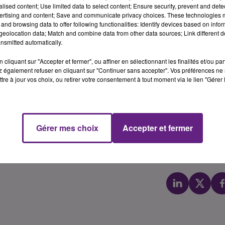
alised content; Use limited data to select content; Ensure security, prevent and detect
ertising and content; Save and communicate privacy choices. These technologies
 selon les organisateurs. Les manifestants réclamaient
and browsing data to offer following functionalities: Identify devices based on infor
eolocation data; Match and combine data from other data sources; Link different de
rti de la Place de la Libération et s’est ensuite dirigé vers
nsmitted automatically.
cliquant sur "Accepter et fermer", ou affiner en sélectionnant les finalités et/ou pa
cation a été assez touché ce mardi en Côte d’Or et de
 également refuser en cliquant sur "Continuer sans accepter". Vos préférences ne 
restées fermées à Dijon, à Gevrey Chambertin, Ahuy,
tre à jour vos choix, ou retirer votre consentement à tout moment via le lien "Gérer 
ppelé à la grève dans les établissements secondaires. Le
taux de participation des professeurs grévistes :
ional (toutes académies)
Gérer mes choix
Accepter et fermer
ational (toutes académies)
onal (toutes académies).