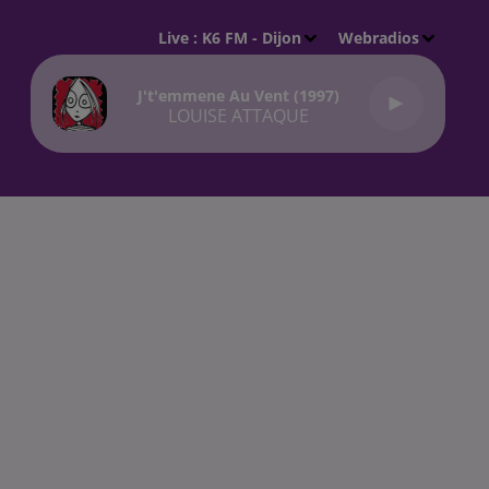
Live :
K6 FM - Dijon
Webradios
J't'emmene Au Vent (1997)
LOUISE ATTAQUE