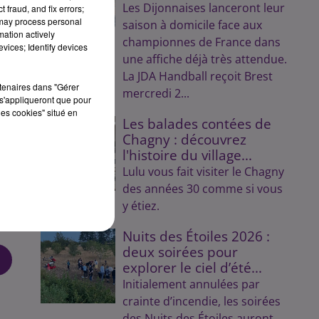
Les Dijonnaises lanceront leur
 fraud, and fix errors;
 may process personal
saison à domicile face aux
mation actively
championnes de France dans
vices; Identify devices
une affiche déjà très attendue.
La JDA Handball reçoit Brest
rtenaires dans "Gérer
mercredi 2...
s'appliqueront que pour
les cookies" situé en
Les balades contées de
Chagny : découvrez
l'histoire du village...
Lulu vous fait visiter le Chagny
des années 30 comme si vous
y étiez.
Nuits des Étoiles 2026 :
deux soirées pour
explorer le ciel d’été...
Initialement annulées par
crainte d’incendie, les soirées
des Nuits des Étoiles auront