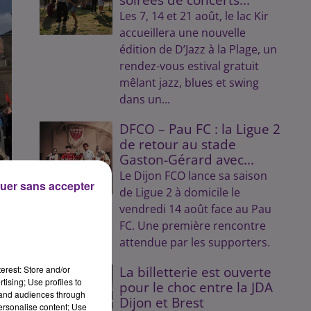
Les 7, 14 et 21 août, le lac Kir
accueillera une nouvelle
édition de D’Jazz à la Plage, un
rendez-vous estival gratuit
mêlant jazz, blues et swing
dans un...
DFCO – Pau FC : la Ligue 2
de retour au stade
Gaston-Gérard avec...
Le Dijon FCO lance sa saison
uer sans accepter
de Ligue 2 à domicile le
vendredi 14 août face au Pau
FC. Une première rencontre
attendue par les supporters.
erest: Store and/or
La billetterie est ouverte
tising; Use profiles to
pour le choc entre la JDA
tand audiences through
Dijon et Brest
personalise content; Use