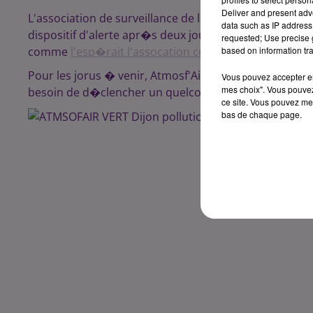
Deliver and present adv
L'association de surveillance de la qualit� de l'air 
data such as IP address 
dispositif d'alerte apr�s deux jours venteux et pluvieux 
requested; Use precise g
comme
l'esp�rait l'assocation cette semaine
.
based on information tra
Pour les jorus � venir, Atmosf'Air Bourgogne pr�vu 
Vous pouvez accepter en 
mes choix". Vous pouvez
besoin de d�clencher un quelconque seuil d'alerte.
ce site. Vous pouvez met
bas de chaque page.