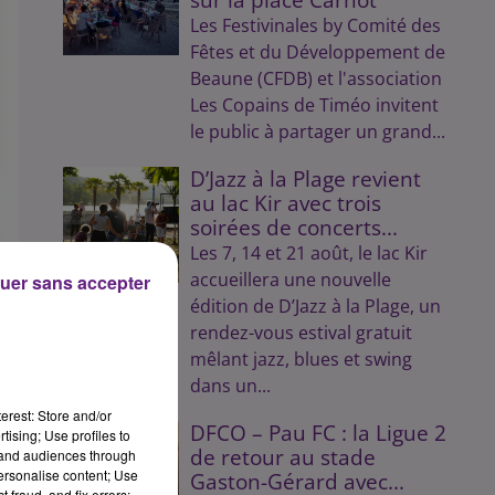
Les Festivinales by Comité des
Fêtes et du Développement de
Beaune (CFDB) et l'association
Les Copains de Timéo invitent
le public à partager un grand...
D’Jazz à la Plage revient
au lac Kir avec trois
soirées de concerts...
Les 7, 14 et 21 août, le lac Kir
accueillera une nouvelle
uer sans accepter
édition de D’Jazz à la Plage, un
rendez-vous estival gratuit
mêlant jazz, blues et swing
dans un...
erest: Store and/or
DFCO – Pau FC : la Ligue 2
tising; Use profiles to
de retour au stade
tand audiences through
personalise content; Use
Gaston-Gérard avec...
 fraud, and fix errors;