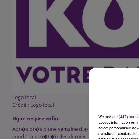
Logo local
Crédit :
Logo local
We and
our (447) partn
Dijon respire enfin.
access information on a 
select personalised ad
Apr�s pr�s d'une semaine d'asphyxie due � un "smog"
statistics or combinatio
conditions m�t�o des derniers jours ont �t� plus 
profiles to select person