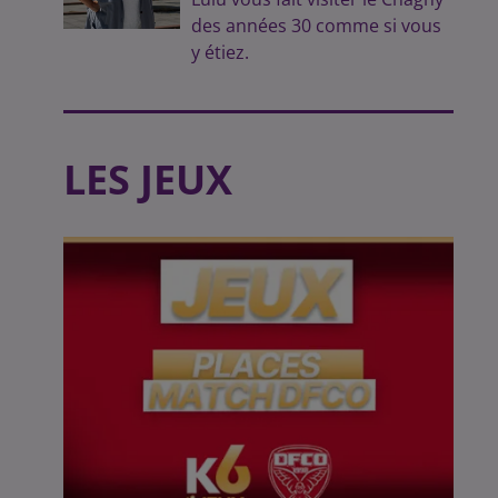
des années 30 comme si vous
y étiez.
LES JEUX