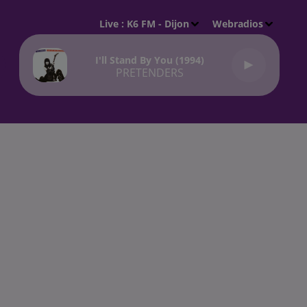
Live :
K6 FM - Dijon
Webradios
I'll Stand By You (1994)
PRETENDERS