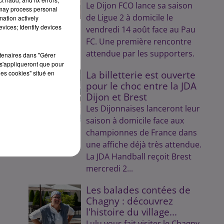
Le Dijon FCO lance sa saison
 may process personal
n
de Ligue 2 à domicile le
mation actively
vices; Identify devices
vendredi 14 août face au Pau
FC. Une première rencontre
attendue par les supporters.
rtenaires dans "Gérer
s'appliqueront que pour
les cookies" situé en
La billetterie est ouverte
pour le choc entre la JDA
Dijon et Brest
 Y.
Les Dijonnaises lanceront leur
saison à domicile face aux
championnes de France dans
une affiche déjà très attendue.
La JDA Handball reçoit Brest
mercredi 2...
Les balades contées de
Chagny : découvrez
l'histoire du village...
Lulu vous fait visiter le Chagny