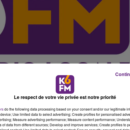
Contin
Le respect de votre vie privée est notre priorité
ers
do the following data processing based on your consent and/or our legitimate int
device; Use limited data to select advertising; Create profiles for personalised adver
vertising; Measure advertising performance; Measure content performance; Unders
 de particules fines sur toute l'agglom�ration, les
ns of data from different sources; Develop and improve services; Create profiles to 
favorables � la dispersion de ce ph�nom�ne.
alised content; Use limited data to select content; Ensure security, prevent and detect