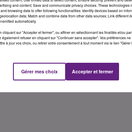
ertising and content; Save and communicate privacy choices. These technologies
Atmosf'Air Bourgogne a en effet lev� ce dimanche 22 mars so
and browsing data to offer following functionalities: Identify devices based on infor
sur l'agglo, qui ont permis de "laver" le sol et les airs,
eolocation data; Match and combine data from other data sources; Link different de
nsmitted automatically.
une l�g�re hausse des polluants, sans pour autant avoir
cliquant sur "Accepter et fermer", ou affiner en sélectionnant les finalités et/ou pa
 également refuser en cliquant sur "Continuer sans accepter". Vos préférences ne 
tre à jour vos choix, ou retirer votre consentement à tout moment via le lien "Gérer 
Olid
Gérer mes choix
Accepter et fermer