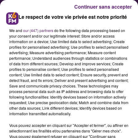
Continuer sans accepter
Le respect de votre vie privée est notre priorité
We and
our (447) partners
do the following data processing based on
your consent and/or our legitimate interest: Store and/or access
information on a device; Use limited data to select advertising; Create
profiles for personalised advertising; Use profiles to select personalised
advertising; Measure advertising performance; Measure content
Pont du 15 juillet : Les services
performance; Understand audiences through statistics or combinations
of data from different sources; Develop and improve services; Create
fermés en Côte-d'Or
profiles to personalise content; Use profiles to select personalised
content; Use limited data to select content; Ensure security, prevent and
detect fraud, and fix errors; Deliver and present advertising and content;
De nombreux services
Save and communicate privacy choices. These technologies may
process personal data such as IP address and browsing data to offer
administratifs profiteront du grand
following functionalities: Identify devices based on information actively
pont offert par le jeudi 14 juillet
requested; Use precise geolocation data; Match and combine data from
other data sources; Link different devices; Identify devices based on
férié, situé très proche du vendredi
information transmitted automatically.
15 juillet. Ainsi, la préfecture et
Vous pouvez accepter en cliquant sur "Accepter et fermer", ou affiner en
plusieurs sous-préfectures du
sélectionnant les finalités et/ou partenaires dans "Gérer mes choix".
département côte-d'orien
Vous pouvez également refuser en cliquant sur "Continuer sans