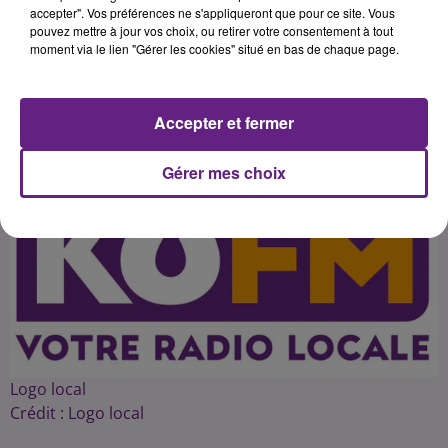
s'octroieront un long week-end de 4
accepter". Vos préférences ne s'appliqueront que pour ce site. Vous
pouvez mettre à jour vos choix, ou retirer votre consentement à tout
moment via le lien "Gérer les cookies" situé en bas de chaque page.
Publié : 14 juillet 2016 à 20h15 par 45
Accepter et fermer
Gérer mes choix
Logo local
Crédit :
Logo local