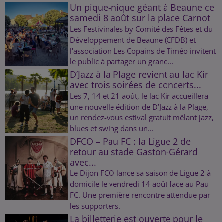
Un pique-nique géant à Beaune ce
samedi 8 août sur la place Carnot
Les Festivinales by Comité des Fêtes et du
Développement de Beaune (CFDB) et
l'association Les Copains de Timéo invitent
le public à partager un grand...
D’Jazz à la Plage revient au lac Kir
avec trois soirées de concerts...
Les 7, 14 et 21 août, le lac Kir accueillera
une nouvelle édition de D’Jazz à la Plage,
un rendez-vous estival gratuit mêlant jazz,
blues et swing dans un...
DFCO – Pau FC : la Ligue 2 de
retour au stade Gaston-Gérard
avec...
Le Dijon FCO lance sa saison de Ligue 2 à
domicile le vendredi 14 août face au Pau
FC. Une première rencontre attendue par
les supporters.
La billetterie est ouverte pour le