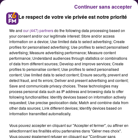
Continuer sans accepter
Le respect de votre vie privée est notre priorité
We and
our (447) partners
do the following data processing based on
your consent and/or our legitimate interest: Store and/or access
information on a device; Use limited data to select advertising; Create
profiles for personalised advertising; Use profiles to select personalised
advertising; Measure advertising performance; Measure content
Première victoire de la saison
performance; Understand audiences through statistics or combinations
of data from different sources; Develop and improve services; Create
pour le DFCO Féminin contre
profiles to personalise content; Use profiles to select personalised
Flacé-Mâcon (7-0)
content; Use limited data to select content; Ensure security, prevent and
detect fraud, and fix errors; Deliver and present advertising and content;
Save and communicate privacy choices. These technologies may
process personal data such as IP address and browsing data to offer
Ce dimanche, les féminines du
following functionalities: Identify devices based on information actively
Dijon Football Côte-d'Or disputaient
requested; Use precise geolocation data; Match and combine data from
other data sources; Link different devices; Identify devices based on
leur premier match de la saison à
information transmitted automatically.
domicile. Face au promu, Flacé-
Vous pouvez accepter en cliquant sur "Accepter et fermer", ou affiner en
Mâcon, les Dijonnaises ont fait
sélectionnant les finalités et/ou partenaires dans "Gérer mes choix".
parlées la poudre et se sont
Vous pouvez également refuser en cliquant sur "Continuer sans