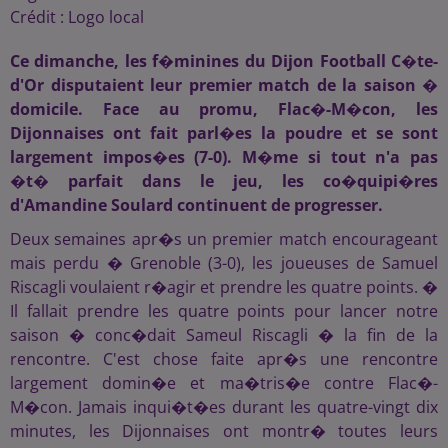
Crédit :
Logo local
Ce dimanche, les f�minines du Dijon Football C�te-
d'Or disputaient leur premier match de la saison �
domicile. Face au promu, Flac�-M�con, les
Dijonnaises ont fait parl�es la poudre et se sont
largement impos�es (7-0). M�me si tout n'a pas
�t� parfait dans le jeu, les co�quipi�res
d'Amandine Soulard continuent de progresser.
Deux semaines apr�s un premier match encourageant
mais perdu � Grenoble (3-0), les joueuses de Samuel
Riscagli voulaient r�agir et prendre les quatre points. �
Il fallait prendre les quatre points pour lancer notre
saison � conc�dait Sameul Riscagli � la fin de la
rencontre. C'est chose faite apr�s une rencontre
largement domin�e et ma�tris�e contre Flac�-
M�con. Jamais inqui�t�es durant les quatre-vingt dix
minutes, les Dijonnaises ont montr� toutes leurs