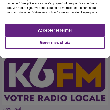
largement imposées (7-0). Même si
accepter". Vos préférences ne s'appliqueront que pour ce site. Vous
pouvez mettre à jour vos choix, ou retirer votre consentement à tout
tout n'a pas été parfait dans le jeu,
moment via le lien "Gérer les cookies" situé en bas de chaque page.
les coéquipières d'Amandine
Accepter et fermer
Publié : 28 septembre 2015 à 11h08 par arnaud
Gérer mes choix
Logo local