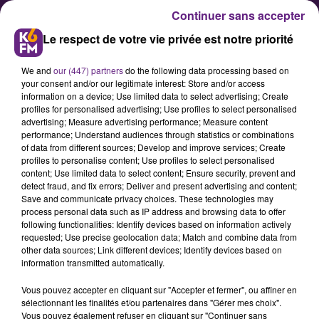
Continuer sans accepter
Le respect de votre vie privée est notre priorité
We and
our (447) partners
do the following data processing based on
your consent and/or our legitimate interest: Store and/or access
information on a device; Use limited data to select advertising; Create
profiles for personalised advertising; Use profiles to select personalised
advertising; Measure advertising performance; Measure content
Pro A : la JDA lance sa saison
performance; Understand audiences through statistics or combinations
of data from different sources; Develop and improve services; Create
avec de l'ambition ce vendredi
profiles to personalise content; Use profiles to select personalised
soir à Dijon !
content; Use limited data to select content; Ensure security, prevent and
detect fraud, and fix errors; Deliver and present advertising and content;
Save and communicate privacy choices. These technologies may
process personal data such as IP address and browsing data to offer
La JDA Dijon débute son
following functionalities: Identify devices based on information actively
championnat ce vendredi soir
requested; Use precise geolocation data; Match and combine data from
other data sources; Link different devices; Identify devices based on
(20h30) au palais des Sports, face à
information transmitted automatically.
Chalôns Reims. Malgré un effectif
Vous pouvez accepter en cliquant sur "Accepter et fermer", ou affiner en
largement remanié, le club
sélectionnant les finalités et/ou partenaires dans "Gérer mes choix".
dijonnais nourrit de belles
Vous pouvez également refuser en cliquant sur "Continuer sans