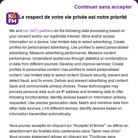
Continuer sans accepter
Le respect de votre vie privée est notre priorité
We and
our (447) partners
do the following data processing based on
your consent and/or our legitimate interest: Store and/or access
information on a device; Use limited data to select advertising; Create
profiles for personalised advertising; Use profiles to select personalised
advertising; Measure advertising performance; Measure content
Pro D2 : Le Dijon Bourgogne
performance; Understand audiences through statistics or combinations
of data from different sources; Develop and improve services; Create
Handball à Limoges pour la
profiles to personalise content; Use profiles to select personalised
reprise
content; Use limited data to select content; Ensure security, prevent and
detect fraud, and fix errors; Deliver and present advertising and content;
Save and communicate privacy choices. These technologies may
process personal data such as IP address and browsing data to offer
Après deux mois de trêve
following functionalities: Identify devices based on information actively
internationale et de matchs
requested; Use precise geolocation data; Match and combine data from
other data sources; Link different devices; Identify devices based on
amicaux, la Pro D2 de handball est
information transmitted automatically.
de retour ce vendredi soir avec le
Vous pouvez accepter en cliquant sur "Accepter et fermer", ou affiner en
déplacement du Dijon Bourgogne
sélectionnant les finalités et/ou partenaires dans "Gérer mes choix".
Handball (8e) sur le terrain de
Vous pouvez également refuser en cliquant sur "Continuer sans