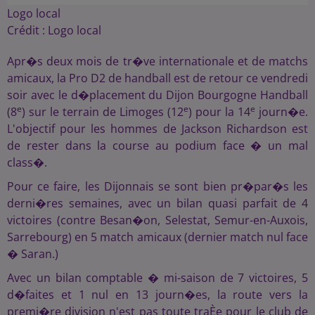
Logo local
Crédit :
Logo local
Apr�s deux mois de tr�ve internationale et de matchs
amicaux, la Pro D2 de handball est de retour ce vendredi
soir avec le d�placement du Dijon Bourgogne Handball
e
e
e
(8
) sur le terrain de Limoges (12
) pour la 14
journ�e.
L'objectif pour les hommes de Jackson Richardson est
de rester dans la course au podium face � un mal
class�.
Pour ce faire, les Dijonnais se sont bien pr�par�s les
derni�res semaines, avec un bilan quasi parfait de 4
victoires (contre Besan�on, Selestat, Semur-en-Auxois,
Sarrebourg) en 5 match amicaux (dernier match nul face
� Saran.)
Avec un bilan comptable � mi-saison de 7 victoires, 5
d�faites et 1 nul en 13 journ�es, la route vers la
premi�re division n'est pas toute traÈe pour le club de