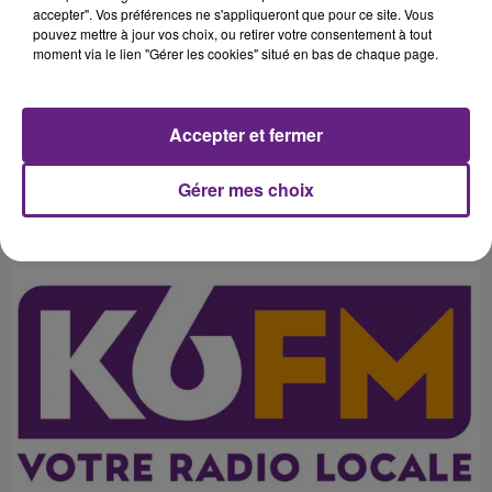
Limoges (12e) pour la
accepter". Vos préférences ne s'appliqueront que pour ce site. Vous
pouvez mettre à jour vos choix, ou retirer votre consentement à tout
14e&nbsp;journée. L'objectif pour
moment via le lien "Gérer les cookies" situé en bas de chaque page.
les hommes de Jackson Richardson
est de rester dans la course au
Accepter et fermer
Gérer mes choix
Publié : 11 février 2016 à 18h20 par 45