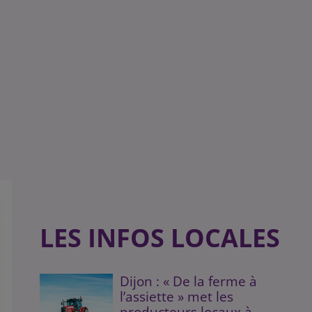
LES INFOS LOCALES
Dijon : « De la ferme à
l’assiette » met les
producteurs locaux à...