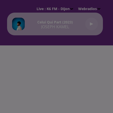
Live :
K6 FM - Dijon
Webradios
Celui Qui Part (2023)
JOSEPH KAMEL