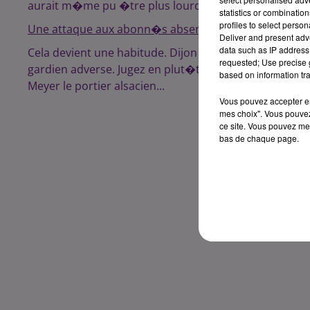
aurait m�me pu �tre plus lourde.
statistics or combinatio
profiles to select person
Une attaque aux abonn�s absent
Deliver and present adv
data such as IP address 
Cela devient une habitude. Dijon entame sa prestation 
requested; Use precise g
gardien adverse. Jugez en plut�t: 13 pertes de balle
based on information tra
Meyer le portier alsacien...
Vous pouvez accepter en 
mes choix". Vous pouvez
ce site. Vous pouvez met
bas de chaque page.