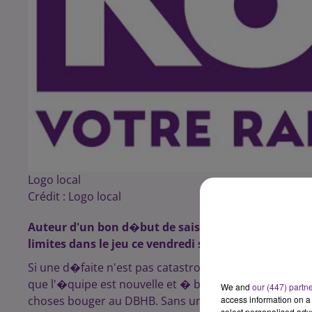
Logo local
Crédit :
Logo local
Auteur d'un bon d�but de saison du point de vue 
limites dans le jeu ce vendredi soir en s'inclinant
Si une d�faite n'est pas catastrophique en soi, c'est p
que l'�quipe est nouvelle et � besoin de temps, cela 
We and
our (447) partn
choses bouger au DBHB. Sans un Stojinovic sauvant c
access information on a 
select personalised ad