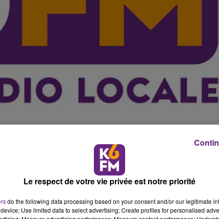
Contin
comptable, le Dijon Bourgogne Handball a montr� ses
 lourdement � Selestat (27-18) pour la 6e journ�e de Pro 
Le respect de votre vie privée est notre priorité
lus la mani�re qui inqui�te. Car si l'on peut toujours dire
fait maintenant 6 match o� l'on ne voit pas vraiment les
ers
do the following data processing based on your consent and/or our legitimate int
e qu'il pouvait notamment en premi�re p�riode, l'additio
device; Use limited data to select advertising; Create profiles for personalised adver
vertising; Measure advertising performance; Measure content performance; Unders