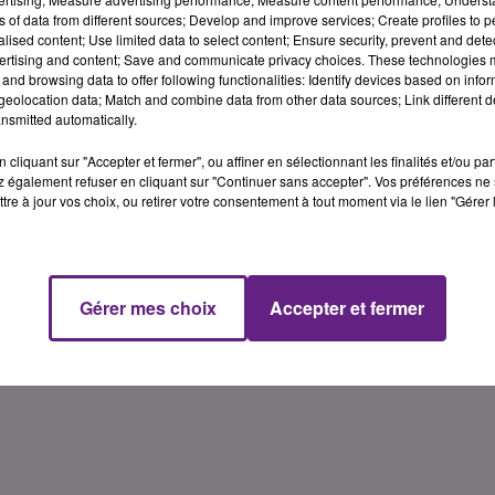
ns of data from different sources; Develop and improve services; Create profiles to 
alised content; Use limited data to select content; Ensure security, prevent and detect
ertising and content; Save and communicate privacy choices. These technologies
and browsing data to offer following functionalities: Identify devices based on infor
offensive par un festival de balles perdues ou de tirs sur le
eolocation data; Match and combine data from other data sources; Link different de
 pour Dijon en premi�re p�riodes. 8/16 soit 50% d'arr�t po
nsmitted automatically.
cliquant sur "Accepter et fermer", ou affiner en sélectionnant les finalités et/ou pa
Lire la suite sur Dijon-sportnews
 également refuser en cliquant sur "Continuer sans accepter". Vos préférences ne 
tre à jour vos choix, ou retirer votre consentement à tout moment via le lien "Gérer 
Gérer mes choix
Accepter et fermer