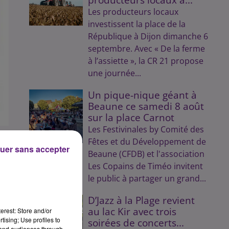
Les producteurs locaux
investissent la place de la
République à Dijon dimanche 6
septembre. Avec « De la ferme
à l’assiette », la CR 21 propose
une journée...
Un pique-nique géant à
Beaune ce samedi 8 août
sur la place Carnot
Les Festivinales by Comité des
Fêtes et du Développement de
uer sans accepter
Beaune (CFDB) et l'association
Les Copains de Timéo invitent
le public à partager un grand...
D2
D’Jazz à la Plage revient
au lac Kir avec trois
erest: Store and/or
n
tising; Use profiles to
soirées de concerts...
tand audiences through