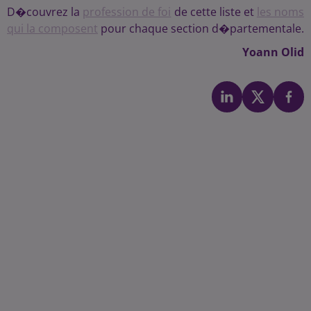
D�couvrez la
profession de foi
de cette liste et
les noms
qui la composent
pour chaque section d�partementale.
Yoann Olid