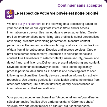
Continuer sans accepter
Le respect de votre vie privée est notre priorité
We and
our (447) partners
do the following data processing based on
your consent and/or our legitimate interest: Store and/or access
information on a device; Use limited data to select advertising; Create
profiles for personalised advertising; Use profiles to select personalised
advertising; Measure advertising performance; Measure content
Régionales - Union de la droite :
performance; Understand audiences through statistics or combinations
of data from different sources; Develop and improve services; Create
François Sauvadet mène une
profiles to personalise content; Use profiles to select personalised
politique de rupture
content; Use limited data to select content; Ensure security, prevent and
detect fraud, and fix errors; Deliver and present advertising and content;
Save and communicate privacy choices. These technologies may
process personal data such as IP address and browsing data to offer
Le président de la Côte-d'Or, l'UDI
following functionalities: Identify devices based on information actively
François Sauvadet, conduit cette
requested; Use precise geolocation data; Match and combine data from
other data sources; Link different devices; Identify devices based on
année la liste de l'union de la droite
information transmitted automatically.
candidate aux éléctions régionales
Vous pouvez accepter en cliquant sur "Accepter et fermer", ou affiner en
Bourgogne Franche-Comté. Allié au
sélectionnant les finalités et/ou partenaires dans "Gérer mes choix".
parti Les Républicains, il propose 21
Vous pouvez également refuser en cliquant sur "Continuer sans