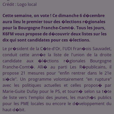
Crédit :
Logo local
Cette semaine, on vote ! Ce dimanche 6 d�cembre
aura lieu le premier tour des �lections r�gionales
pour la Bourgogne Franche-Comt�. Tous les jours,
K6FM vous propose de d�couvrir deux listes sur les
dix qui sont candidates pour ces �lections.
Le pr�sident de la C�te-d'Or, l'UDI Fran�ois Sauvadet,
conduit cette ann�e la liste de l'union de la droite
candidate aux �l�ctions r�gionales Bourgogne
Franche-Comt�. Alli� au parti Les R�publicains, il
propose 21 mesures pour "enfin rentrer dans le 21e
si�cle". Un programme volontairement "en rupture"
avec les politiques actuelles et celles propos� par
Marie-Guite Dufay pour le PS, et tourn� selon sa t�te
de liste vers l'emploi des jeunes, les march�s publics
pour les PME locales ou encore le d�veloppement du
haut-d�bit.