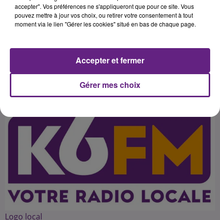
mesures pour "enfin rentrer dans
accepter". Vos préférences ne s'appliqueront que pour ce site. Vous
pouvez mettre à jour vos choix, ou retirer votre consentement à tout
le 21e siècle". Un programme de
moment via le lien "Gérer les cookies" situé en bas de chaque page.
rupture avec les politiques
Accepter et fermer
Publié : 3 décembre 2015 à 3h09 par 45
Gérer mes choix
Logo local