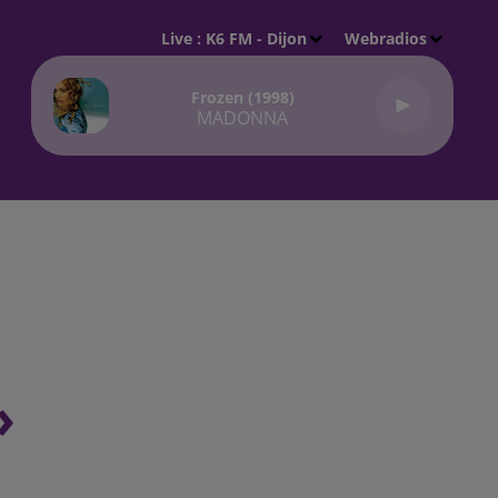
Live :
K6 FM - Dijon
Webradios
Frozen (1998)
MADONNA
»