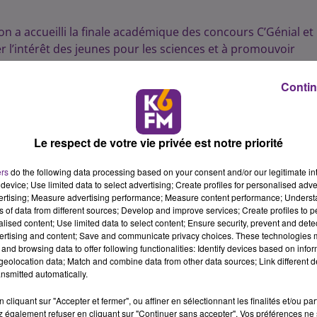
jon a accueilli la finale académique des concours C’Génial et
r l’intérêt des jeunes pour les sciences et à promouvoir
Contin
issements des quatre départements bourguignons, ont
de la recherche, de l’enseignement et de l’entreprise, le
ré après une année de recherches et d’expérimentations.
cée des Métiers Vauban à Auxerre, à la « planète-santé » des
Le respect de votre vie privée est notre priorité
par des travaux sur la couleur des étoiles menés par des
ers
do the following data processing based on your consent and/or our legitimate int
ncore « l’hybridation et sélection naturelle chez les chênes
device; Use limited data to select advertising; Create profiles for personalised adver
u fort à faire. Chacune des équipes présentes a en effet
vertising; Measure advertising performance; Measure content performance; Unders
sme son projet.
ns of data from different sources; Develop and improve services; Create profiles to 
alised content; Use limited data to select content; Ensure security, prevent and detect
u collège Marie-Noël à Joigny portant sur la ‘’visualisation’’
ertising and content; Save and communicate privacy choices. These technologies
and browsing data to offer following functionalities: Identify devices based on infor
eolocation data; Match and combine data from other data sources; Link different de
ale nationale qui se tiendra le 25 mai prochain à Paris.
nsmitted automatically.
né les lycéens du lycée d’enseignement général et
cliquant sur "Accepter et fermer", ou affiner en sélectionnant les finalités et/ou pa
ine, pour leurs travaux sur « L’utilisation des huiles
 également refuser en cliquant sur "Continuer sans accepter". Vos préférences ne 