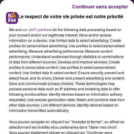
Continuer sans accepter
Le respect de votre vie privée est notre priorité
We and
our (447) partners
do the following data processing based on
your consent and/or our legitimate interest: Store and/or access
information on a device; Use limited data to select advertising; Create
profiles for personalised advertising; Use profiles to select personalised
advertising; Measure advertising performance; Measure content
Rugby : Nouveau succès des
performance; Understand audiences through statistics or combinations
of data from different sources; Develop and improve services; Create
Gazelles face à Nancy (32-12)
profiles to personalise content; Use profiles to select personalised
content; Use limited data to select content; Ensure security, prevent and
detect fraud, and fix errors; Deliver and present advertising and content;
9e victoire en 11 matchs pour les
Save and communicate privacy choices. These technologies may
process personal data such as IP address and browsing data to offer
gazelles du RFDB. Les rugbywomen
following functionalities: Identify devices based on information actively
se sont imposées 32-12 à l'extérieur
requested; Use precise geolocation data; Match and combine data from
other data sources; Link different devices; Identify devices based on
face à Nancy hier. Un match
information transmitted automatically.
exceptionnellement joué au Stade
Vous pouvez accepter en cliquant sur "Accepter et fermer", ou affiner en
Bourillot de Dijon, sanction pour les
sélectionnant les finalités et/ou partenaires dans "Gérer mes choix".
nancéennes qui avait été forfait au
Vous pouvez également refuser en cliquant sur "Continuer sans