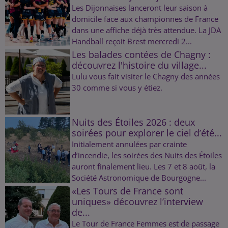
Les Dijonnaises lanceront leur saison à
domicile face aux championnes de France
dans une affiche déjà très attendue. La JDA
Handball reçoit Brest mercredi 2...
Les balades contées de Chagny :
découvrez l'histoire du village...
Lulu vous fait visiter le Chagny des années
30 comme si vous y étiez.
Nuits des Étoiles 2026 : deux
soirées pour explorer le ciel d’été...
Initialement annulées par crainte
d’incendie, les soirées des Nuits des Étoiles
auront finalement lieu. Les 7 et 8 août, la
Société Astronomique de Bourgogne...
«Les Tours de France sont
uniques» découvrez l’interview
de...
Le Tour de France Femmes est de passage