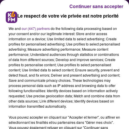
Continuer sans accepter
Le respect de votre vie privée est notre priorité
We and
our (447) partners
do the following data processing based on
your consent and/or our legitimate interest: Store and/or access
information on a device; Use limited data to select advertising; Create
profiles for personalised advertising; Use profiles to select personalised
advertising; Measure advertising performance; Measure content
Rugby : un nouveau drame à
performance; Understand audiences through statistics or combinations
of data from different sources; Develop and improve services; Create
Dijon
profiles to personalise content; Use profiles to select personalised
content; Use limited data to select content; Ensure security, prevent and
detect fraud, and fix errors; Deliver and present advertising and content;
Un jeune étudiant Dijonnais est
Save and communicate privacy choices. These technologies may
process personal data such as IP address and browsing data to offer
décédé dimanche soir après un
following functionalities: Identify devices based on information actively
choc subi fin novembre sur un
requested; Use precise geolocation data; Match and combine data from
other data sources; Link different devices; Identify devices based on
plaquage lors d’un tournoi inter-
information transmitted automatically.
écoles.
Vous pouvez accepter en cliquant sur "Accepter et fermer", ou affiner en
sélectionnant les finalités et/ou partenaires dans "Gérer mes choix".
Vous pouvez également refuser en cliquant sur "Continuer sans