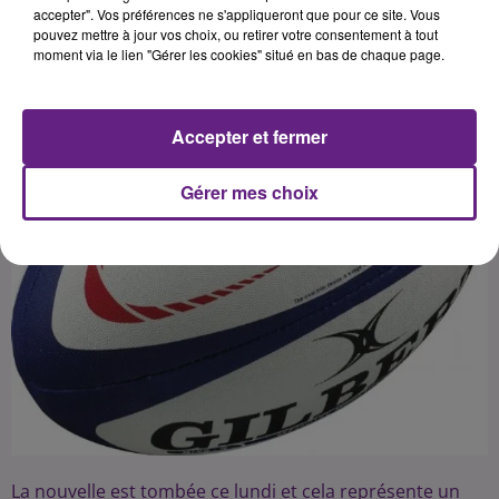
Publié : 8 janvier 2019 à 10h55 par Fabrice Aubry
accepter". Vos préférences ne s'appliqueront que pour ce site. Vous
pouvez mettre à jour vos choix, ou retirer votre consentement à tout
moment via le lien "Gérer les cookies" situé en bas de chaque page.
Accepter et fermer
Gérer mes choix
La nouvelle est tombée ce lundi et cela représente un