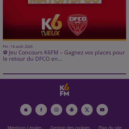
Fin : 14 août 2026
⚽ Jeu Concours K6FM – Gagnez vos places pour
le retour du DFCO en...
Mentions Légales
Gestion des cookies
Plan du site