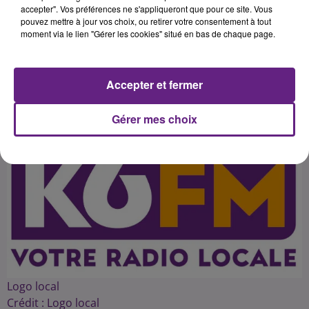
de son mandat de député de Côte-
accepter". Vos préférences ne s'appliqueront que pour ce site. Vous
pouvez mettre à jour vos choix, ou retirer votre consentement à tout
d'Or en cas de poste au Conseil
moment via le lien "Gérer les cookies" situé en bas de chaque page.
Accepter et fermer
Publié : 21 janvier 2016 à 6h00 par 45
Gérer mes choix
Logo local
Crédit :
Logo local