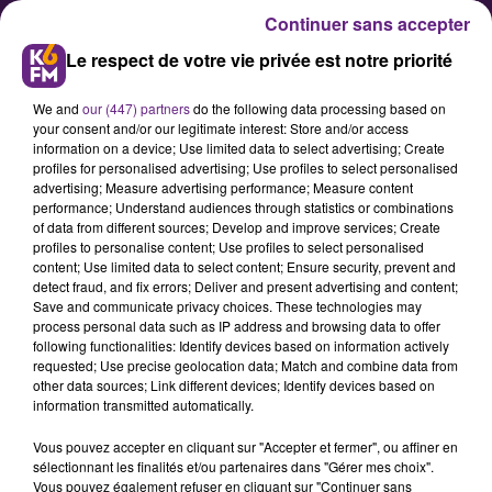
Continuer sans accepter
Le respect de votre vie privée est notre priorité
We and
our (447) partners
do the following data processing based on
your consent and/or our legitimate interest: Store and/or access
information on a device; Use limited data to select advertising; Create
profiles for personalised advertising; Use profiles to select personalised
advertising; Measure advertising performance; Measure content
S.Montel (FN) rappelle au député
performance; Understand audiences through statistics or combinations
of data from different sources; Develop and improve services; Create
Sauvadet sa promesse de
profiles to personalise content; Use profiles to select personalised
démission
content; Use limited data to select content; Ensure security, prevent and
detect fraud, and fix errors; Deliver and present advertising and content;
Save and communicate privacy choices. These technologies may
process personal data such as IP address and browsing data to offer
Dans un communiqué diffusé ce
following functionalities: Identify devices based on information actively
mercredi, la candidate frontiste
requested; Use precise geolocation data; Match and combine data from
other data sources; Link different devices; Identify devices based on
aux dernières éléctions régionales,
information transmitted automatically.
Sophie Montel, rappelle au
Vous pouvez accepter en cliquant sur "Accepter et fermer", ou affiner en
candidat de la droite F. Sauvadet
sélectionnant les finalités et/ou partenaires dans "Gérer mes choix".
qu'il avait promis de démissioner
Vous pouvez également refuser en cliquant sur "Continuer sans