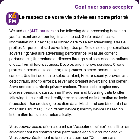
Continuer sans accepter
Le respect de votre vie privée est notre priorité
We and
our (447) partners
do the following data processing based on
your consent and/or our legitimate interest: Store and/or access
information on a device; Use limited data to select advertising; Create
profiles for personalised advertising; Use profiles to select personalised
advertising; Measure advertising performance; Measure content
SCNF : une nouvelle mobilisation
performance; Understand audiences through statistics or combinations
of data from different sources; Develop and improve services; Create
prévue ce jeudi en Bourgogne
profiles to personalise content; Use profiles to select personalised
content; Use limited data to select content; Ensure security, prevent and
detect fraud, and fix errors; Deliver and present advertising and content;
Un nouvelle grève SCNF est prévue
Save and communicate privacy choices. These technologies may
process personal data such as IP address and browsing data to offer
à partir de ce mercredi 15 avril,
following functionalities: Identify devices based on information actively
19h, et jusqu'à vendredi 8h, à
requested; Use precise geolocation data; Match and combine data from
other data sources; Link different devices; Identify devices based on
l'appel du syndicat CGT qui proteste
information transmitted automatically.
toujours contre la réforme
Vous pouvez accepter en cliquant sur "Accepter et fermer", ou affiner en
ferroviaire. En Bourgogne, 90% des
sélectionnant les finalités et/ou partenaires dans "Gérer mes choix".
TER seront assurés sauf sur l'axe
Vous pouvez également refuser en cliquant sur "Continuer sans