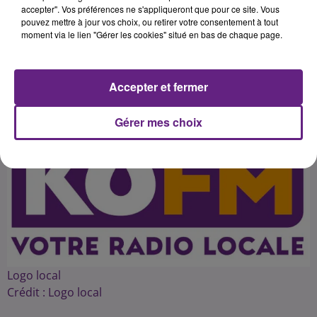
Dijon- Laroche- Paris où seul un TER
accepter". Vos préférences ne s'appliqueront que pour ce site. Vous
pouvez mettre à jour vos choix, ou retirer votre consentement à tout
moment via le lien "Gérer les cookies" situé en bas de chaque page.
Publié : 15 avril 2015 à 2h22 par 45
Accepter et fermer
Gérer mes choix
Logo local
Crédit :
Logo local