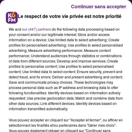
Continuer sans accepter
Le respect de votre vie privée est notre priorité
We and
our (447) partners
do the following data processing based on
your consent and/or our legitimate interest: Store and/or access
information on a device; Use limited data to select advertising; Create
profiles for personalised advertising; Use profiles to select personalised
advertising; Measure advertising performance; Measure content
SNCF : Pas de train entre Dijon et
performance; Understand audiences through statistics or combinations
of data from different sources; Develop and improve services; Create
Mâcon ce week-end
profiles to personalise content; Use profiles to select personalised
content; Use limited data to select content; Ensure security, prevent and
detect fraud, and fix errors; Deliver and present advertising and content;
En raison de travaux de
Save and communicate privacy choices. These technologies may
process personal data such as IP address and browsing data to offer
modernisation de la signalisation,
following functionalities: Identify devices based on information actively
une interruption totale des
requested; Use precise geolocation data; Match and combine data from
other data sources; Link different devices; Identify devices based on
circulations des trains aura lieu
information transmitted automatically.
entre Dijon et Mâcon du samedi 1er
Vous pouvez accepter en cliquant sur "Accepter et fermer", ou affiner en
octobre à minuit au dimanche 2
sélectionnant les finalités et/ou partenaires dans "Gérer mes choix".
Vous pouvez également refuser en cliquant sur "Continuer sans