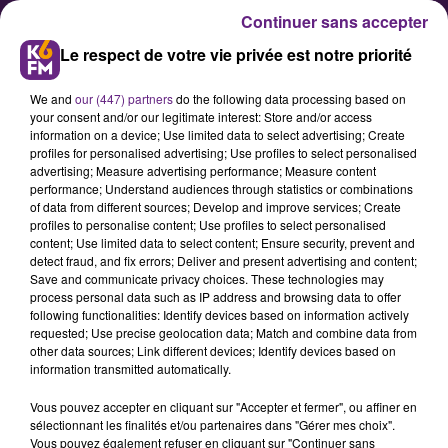
Continuer sans accepter
Le respect de votre vie privée est notre priorité
We and
our (447) partners
do the following data processing based on
your consent and/or our legitimate interest: Store and/or access
information on a device; Use limited data to select advertising; Create
profiles for personalised advertising; Use profiles to select personalised
advertising; Measure advertising performance; Measure content
Sport à?tude : la faculté de Dijon
performance; Understand audiences through statistics or combinations
of data from different sources; Develop and improve services; Create
classée 129e université mondiale
profiles to personalise content; Use profiles to select personalised
content; Use limited data to select content; Ensure security, prevent and
detect fraud, and fix errors; Deliver and present advertising and content;
La Faculté des Sciences du Sport de
Save and communicate privacy choices. These technologies may
process personal data such as IP address and browsing data to offer
l'université de Bourgogne vient
following functionalities: Identify devices based on information actively
d'être retenue en 2ème position
requested; Use precise geolocation data; Match and combine data from
other data sources; Link different devices; Identify devices based on
des facultés françaises dans le
information transmitted automatically.
classement de Shanghai 2016,
Vous pouvez accepter en cliquant sur "Accepter et fermer", ou affiner en
derrière Poitiers. Elle se classe
sélectionnant les finalités et/ou partenaires dans "Gérer mes choix".
129ème dans sa spécialité au
Vous pouvez également refuser en cliquant sur "Continuer sans