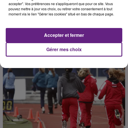
niveau mondial, en particulier
accepter". Vos préférences ne s'appliqueront que pour ce site. Vous
pouvez mettre à jour vos choix, ou retirer votre consentement à tout
grâce à sa proportion élevée
moment via le lien "Gérer les cookies" situé en bas de chaque page.
d'articles scientiques publiés en
Accepter et fermer
Publié : 14 janvier 2017 à 8h05 par 45
Gérer mes choix