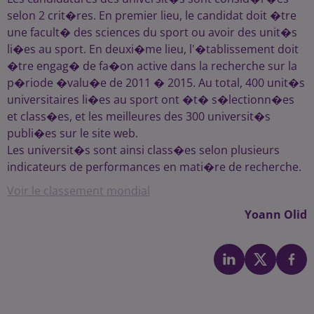
selon 2 crit�res. En premier lieu, le candidat doit �tre
une facult� des sciences du sport ou avoir des unit�s
li�es au sport. En deuxi�me lieu, l'�tablissement doit
�tre engag� de fa�on active dans la recherche sur la
p�riode �valu�e de 2011 � 2015. Au total, 400 unit�s
universitaires li�es au sport ont �t� s�lectionn�es
et class�es, et les meilleures des 300 universit�s
publi�es sur le site web.
Les universit�s sont ainsi class�es selon plusieurs
indicateurs de performances en mati�re de recherche.
Voir le classement mondial
Yoann Olid