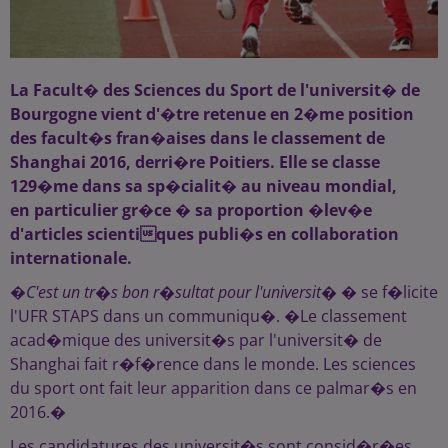
La Facult� des Sciences du Sport de l'universit� de
Bourgogne vient d'�tre retenue en 2�me position
des facult�s fran�aises dans le classement de
Shanghai 2016, derri�re Poitiers. Elle se classe
129�me dans sa sp�cialit� au niveau mondial,
en particulier gr�ce � sa proportion �lev�e
d'articles scientiques publi�s en collaboration
internationale.
�
C'est un tr�s bon r�sultat pour l'universit�
� se f�licite
l'UFR STAPS dans un communiqu�. �Le classement
acad�mique des universit�s par l'universit� de
Shanghai fait r�f�rence dans le monde. Les sciences
du sport ont fait leur apparition dans ce palmar�s en
2016.�
Les candidatures des universit�s sont consid�r�es