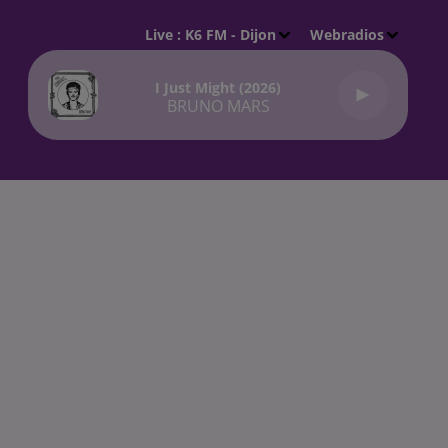
Live :
K6 FM - Dijon
Webradios
I Just Might (2026)
BRUNO MARS