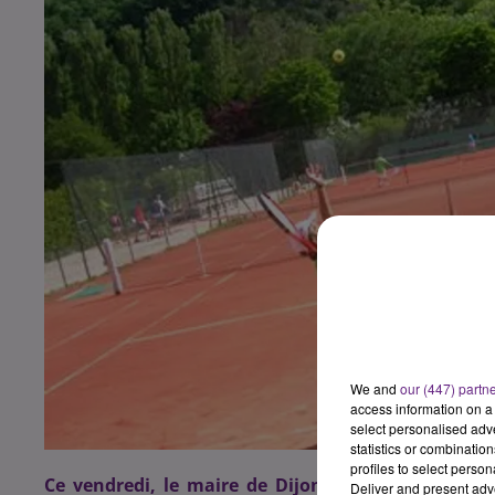
We and
our (447) partn
access information on a 
select personalised ad
statistics or combinatio
profiles to select person
Ce vendredi, le maire de Dijon Fran�ois Rebsame
Deliver and present adv