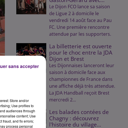
Le Dijon FCO lance sa saison
de Ligue 2 à domicile le
vendredi 14 août face au Pau
FC. Une première rencontre
attendue par les supporters.
La billetterie est ouverte
pour le choc entre la JDA
Dijon et Brest
Les Dijonnaises lanceront leur
uer sans accepter
saison à domicile face aux
championnes de France dans
une affiche déjà très attendue.
La JDA Handball reçoit Brest
mercredi 2...
erest: Store and/or
tising; Use profiles to
tand audiences through
Les balades contées de
personalise content; Use
Chagny : découvrez
 fraud, and fix errors;
l'histoire du village...
12
 may process personal