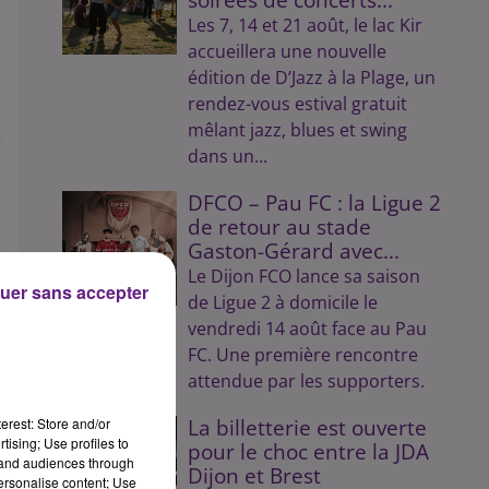
Les 7, 14 et 21 août, le lac Kir
accueillera une nouvelle
édition de D’Jazz à la Plage, un
rendez-vous estival gratuit
mêlant jazz, blues et swing
dans un...
DFCO – Pau FC : la Ligue 2
de retour au stade
Gaston-Gérard avec...
Le Dijon FCO lance sa saison
uer sans accepter
de Ligue 2 à domicile le
vendredi 14 août face au Pau
FC. Une première rencontre
attendue par les supporters.
y
erest: Store and/or
La billetterie est ouverte
tising; Use profiles to
pour le choc entre la JDA
tand audiences through
Dijon et Brest
personalise content; Use