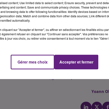
e Bourgogne-Franche-Comt�, l'op�ration consiste en u
alised content; Use limited data to select content; Ensure security, prevent and detect
ertising and content; Save and communicate privacy choices. These technologies
ur la place Darcy, et dans laquelle se trouvent dispos�es 
and browsing data to offer following functionalities: Identify devices based on infor
qu'il soit culturel, patrimonial, gastronomique...
eolocation data; Match and combine data from other data sources; Link different de
la basilique de V�zelay, la Roche de Solutr� en passant 
nsmitted automatically.
Vall�e de la Loue, appr�hender l'univers de Pasteur 
cliquant sur "Accepter et fermer", ou affiner en sélectionnant les finalités et/ou pa
 grande r�gion. � pr�cise les organisateurs.
 également refuser en cliquant sur "Continuer sans accepter". Vos préférences ne 
tre à jour vos choix, ou retirer votre consentement à tout moment via le lien "Gérer 
he-Comt� et les Franc-Comtois, la Bourgogne. C'est un tourism
, et qui a �galement une port�e identitaire forte
� rappelle
Ayache.
le tourisme local, cette manifestation "changez d'air, bull
Gérer mes choix
Accepter et fermer
 espace pour d�couvrir les produits r�gionaux bourguig
Promotion des Produits r�gionaux.
es et des cadeaux seront �galement possible lors de ce
Yoann Ol