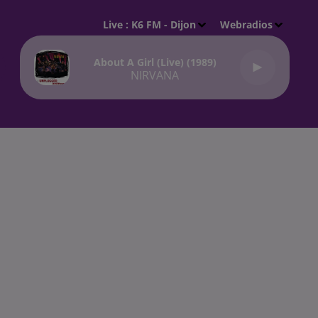
Live :
K6 FM - Dijon
Webradios
About A Girl (live) (1989)
NIRVANA