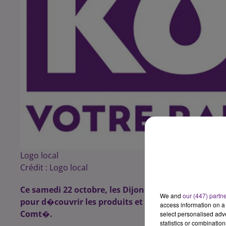
Logo local
Crédit :
Logo local
Ce samedi 22 octobre, les Dijonnais sont invit�s �
We and
our (447) partn
pour d�couvrir les produits et les attraits tourist
access information on a 
Comt�.
select personalised ad
statistics or combinatio