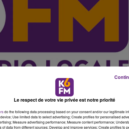
Contin
Le respect de votre vie privée est notre priorité
 p�n�trer dans "leur bulle", install�e sur la place Darc
ers
do the following data processing based on your consent and/or our legitimate int
iques de leur nouvelle r�gion, la Bourgogne-Franche-
device; Use limited data to select advertising; Create profiles for personalised adver
vertising; Measure advertising performance; Measure content performance; Unders
ns of data from different sources; Develop and improve services; Create profiles to 