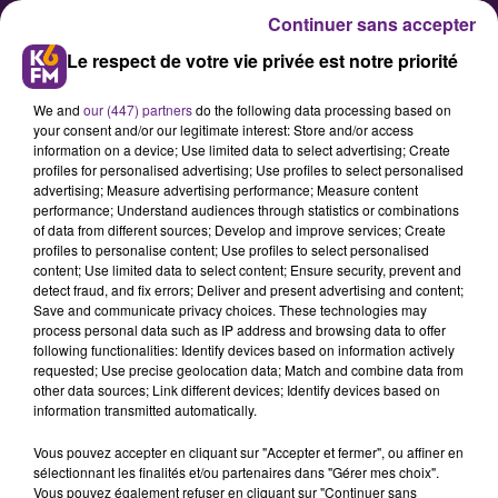
Continuer sans accepter
Le respect de votre vie privée est notre priorité
We and
our (447) partners
do the following data processing based on
your consent and/or our legitimate interest: Store and/or access
information on a device; Use limited data to select advertising; Create
profiles for personalised advertising; Use profiles to select personalised
advertising; Measure advertising performance; Measure content
Transport scolaires : Les élus de
performance; Understand audiences through statistics or combinations
of data from different sources; Develop and improve services; Create
Gevrey Chambertin rappellent
profiles to personalise content; Use profiles to select personalised
Sauvadet à l'ordre
content; Use limited data to select content; Ensure security, prevent and
detect fraud, and fix errors; Deliver and present advertising and content;
Save and communicate privacy choices. These technologies may
process personal data such as IP address and browsing data to offer
Alors que Conseil Départemental et
following functionalities: Identify devices based on information actively
parents d'élèves cherchent une
requested; Use precise geolocation data; Match and combine data from
other data sources; Link different devices; Identify devices based on
solution depuis plusieurs mois pour
information transmitted automatically.
mettre en place un ramassage
Vous pouvez accepter en cliquant sur "Accepter et fermer", ou affiner en
scolaire efficace dans le canton de
sélectionnant les finalités et/ou partenaires dans "Gérer mes choix".
Gevrey-Chambertin, la dernière
Vous pouvez également refuser en cliquant sur "Continuer sans