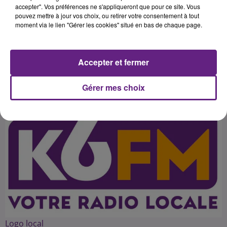
proposition du président côte-
accepter". Vos préférences ne s'appliqueront que pour ce site. Vous
pouvez mettre à jour vos choix, ou retirer votre consentement à tout
d'orien François Sauvadet a fait
moment via le lien "Gérer les cookies" situé en bas de chaque page.
bondir les élus départementaux de
Accepter et fermer
Publié : 6 octobre 2015 à 3h14 par 45
Gérer mes choix
Logo local