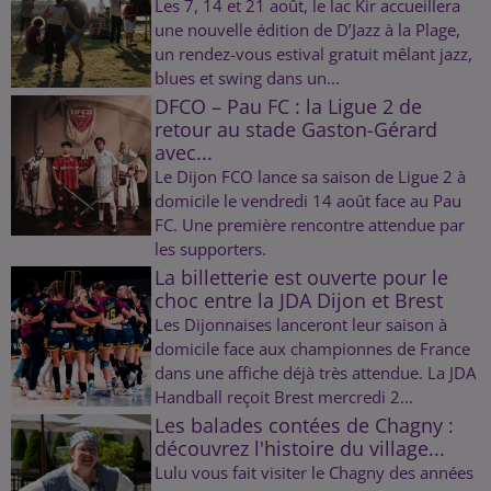
Les 7, 14 et 21 août, le lac Kir accueillera
une nouvelle édition de D’Jazz à la Plage,
un rendez-vous estival gratuit mêlant jazz,
blues et swing dans un...
DFCO – Pau FC : la Ligue 2 de
retour au stade Gaston-Gérard
avec...
Le Dijon FCO lance sa saison de Ligue 2 à
domicile le vendredi 14 août face au Pau
FC. Une première rencontre attendue par
les supporters.
La billetterie est ouverte pour le
choc entre la JDA Dijon et Brest
Les Dijonnaises lanceront leur saison à
domicile face aux championnes de France
dans une affiche déjà très attendue. La JDA
Handball reçoit Brest mercredi 2...
Les balades contées de Chagny :
découvrez l'histoire du village...
Lulu vous fait visiter le Chagny des années