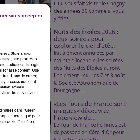
Lulu vous fait visiter le Chagny
des années 30 comme si vous
uer sans accepter
y étiez.
Nuits des Étoiles 2026 :
deux soirées pour
explorer le ciel d’été...
Initialement annulées par
erest: Store and/or
tising; Use profiles to
crainte d’incendie, les soirées
tand audiences through
des Nuits des Étoiles auront
personalise content; Use
finalement lieu. Les 7 et 8 août,
 fraud, and fix errors;
 may process personal
la Société Astronomique de
mation actively
Bourgogne...
vices; Identify devices
«Les Tours de France sont
uniques» découvrez
rtenaires dans "Gérer
s'appliqueront que pour
l’interview de...
les cookies" situé en
Le Tour de France Femmes est
de passage en Côte-d'Or pour
le contre-la-montre.