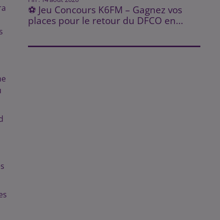
ra
⚽ Jeu Concours K6FM – Gagnez vos
places pour le retour du DFCO en...
s
ne
u
d
es
es