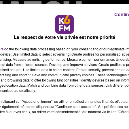
Contin
Le respect de votre vie privée est notre priorité
ers
do the following data processing based on your consent and/or our legitimate int
device; Use limited data to select advertising; Create profiles for personalised adver
vertising; Measure advertising performance; Measure content performance; Unders
ns of data from different sources; Develop and improve services; Create profiles to 
alised content; Use limited data to select content; Ensure security, prevent and detect
ertising and content; Save and communicate privacy choices. These technologies
and browsing data to offer following functionalities: Identify devices based on infor
eolocation data; Match and combine data from other data sources; Link different de
nsmitted automatically.
cliquant sur "Accepter et fermer", ou affiner en sélectionnant les finalités et/ou pa
 également refuser en cliquant sur "Continuer sans accepter". Vos préférences ne 
tre à jour vos choix, ou retirer votre consentement à tout moment via le lien "Gérer 