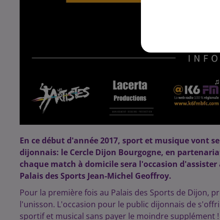
En ce début d'année 2017, sport et musique vont se 
dijonnais: le Cercle Dijon Bourgogne, en partenaria
chaque match à domicile sera l'occasion d'assister 
Palais des Sports Jean-Michel Geoffroy.
Pour la première fois au Palais des Sports de Dijon, 
l'unisson. L'occasion pour le public dijonnais de s'offr
sportif et musical sans payer le moindre supplément !