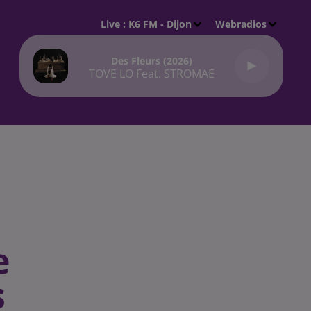
Live :
K6 FM - Dijon
Webradios
Des Fleurs (2026)
TOVE LO Feat. STROMAE
e
s