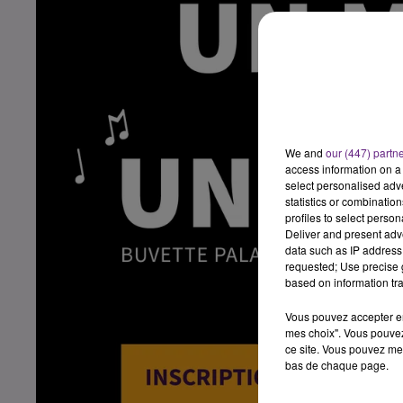
We and
our (447) partn
access information on a 
select personalised ad
statistics or combinatio
profiles to select person
Deliver and present adv
data such as IP address 
requested; Use precise g
based on information tra
Vous pouvez accepter en 
mes choix". Vous pouvez
ce site. Vous pouvez met
bas de chaque page.