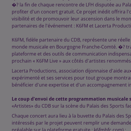
�? la fin de chaque rencontre de LFH disputée au Palai
profiter d'un concert gratuit. Ce projet inédit offrira 
visibilité et de promouvoir leur ascension dans le mo
partenaires de l'événement : K6FM et Lacerta Product
K6FM, fidèle partenaire du CDB, représente une réelle
monde musicale en Bourgogne Franche-Comté. �? trave
plateforme et des outils de communication indispensa
prochain « K6FM Live » aux côtés d'artistes renommés
Lacerta Productions, association dijonnaise d'aide aux
expérimenté et ses services pour tout groupe montran
bénéficier d'une expertise et d'un accompagnement in
Le coup d'envoi de cette programmation musicale s
«Artistes» du CDB sur la scène du Palais des Sports fac
Chaque concert aura lieu à la buvette du Palais des Sp
intéressés par le projet peuvent remplir une demande 
préalable sur la plateforme gratuite : k6fmbfc.com) :