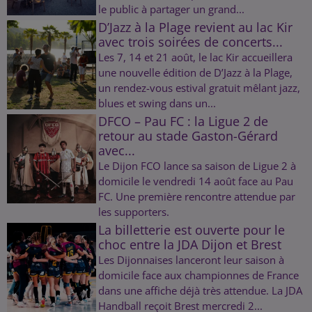
le public à partager un grand...
D’Jazz à la Plage revient au lac Kir
avec trois soirées de concerts...
Les 7, 14 et 21 août, le lac Kir accueillera
une nouvelle édition de D’Jazz à la Plage,
un rendez-vous estival gratuit mêlant jazz,
blues et swing dans un...
DFCO – Pau FC : la Ligue 2 de
retour au stade Gaston-Gérard
avec...
Le Dijon FCO lance sa saison de Ligue 2 à
domicile le vendredi 14 août face au Pau
FC. Une première rencontre attendue par
les supporters.
La billetterie est ouverte pour le
choc entre la JDA Dijon et Brest
Les Dijonnaises lanceront leur saison à
domicile face aux championnes de France
dans une affiche déjà très attendue. La JDA
Handball reçoit Brest mercredi 2...