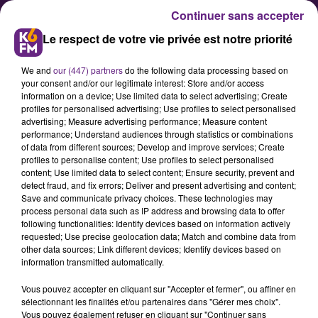
Continuer sans accepter
Le respect de votre vie privée est notre priorité
We and
our (447) partners
do the following data processing based on
your consent and/or our legitimate interest: Store and/or access
information on a device; Use limited data to select advertising; Create
profiles for personalised advertising; Use profiles to select personalised
advertising; Measure advertising performance; Measure content
Un nouveau directeur au casino
performance; Understand audiences through statistics or combinations
of data from different sources; Develop and improve services; Create
JOA de Santenay
profiles to personalise content; Use profiles to select personalised
content; Use limited data to select content; Ensure security, prevent and
detect fraud, and fix errors; Deliver and present advertising and content;
On a appris ce mardi la nomination
Save and communicate privacy choices. These technologies may
process personal data such as IP address and browsing data to offer
de Frédéric Mousset comme
following functionalities: Identify devices based on information actively
nouveau Directeur Général du
requested; Use precise geolocation data; Match and combine data from
other data sources; Link different devices; Identify devices based on
casino JOA de Santenay.
information transmitted automatically.
Vous pouvez accepter en cliquant sur "Accepter et fermer", ou affiner en
sélectionnant les finalités et/ou partenaires dans "Gérer mes choix".
Publié : 19 février 2019 à 16h40 par la rédaction
Vous pouvez également refuser en cliquant sur "Continuer sans