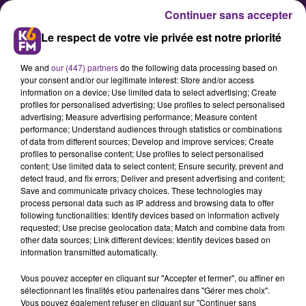
Continuer sans accepter
Le respect de votre vie privée est notre priorité
We and
our (447) partners
do the following data processing based on
your consent and/or our legitimate interest: Store and/or access
information on a device; Use limited data to select advertising; Create
profiles for personalised advertising; Use profiles to select personalised
advertising; Measure advertising performance; Measure content
Un nouveau service
performance; Understand audiences through statistics or combinations
of data from different sources; Develop and improve services; Create
d'addictologie au CHU de Dijon
profiles to personalise content; Use profiles to select personalised
content; Use limited data to select content; Ensure security, prevent and
detect fraud, and fix errors; Deliver and present advertising and content;
Un service d'addictologie va ouvrir
Save and communicate privacy choices. These technologies may
process personal data such as IP address and browsing data to offer
au Centre Hospitalier Universitaire
following functionalities: Identify devices based on information actively
de Dijon. Ce sera le premier service
requested; Use precise geolocation data; Match and combine data from
other data sources; Link different devices; Identify devices based on
régional de prise en charge des
information transmitted automatically.
personnes dépendantes, peu
Vous pouvez accepter en cliquant sur "Accepter et fermer", ou affiner en
importe la substance. Le service
sélectionnant les finalités et/ou partenaires dans "Gérer mes choix".
ouvrira ses portes mardi prochain
Vous pouvez également refuser en cliquant sur "Continuer sans