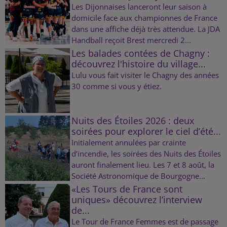
Les Dijonnaises lanceront leur saison à
domicile face aux championnes de France
dans une affiche déjà très attendue. La JDA
Handball reçoit Brest mercredi 2...
Les balades contées de Chagny :
découvrez l'histoire du village...
Lulu vous fait visiter le Chagny des années
30 comme si vous y étiez.
Nuits des Étoiles 2026 : deux
soirées pour explorer le ciel d’été...
Initialement annulées par crainte
d’incendie, les soirées des Nuits des Étoiles
auront finalement lieu. Les 7 et 8 août, la
Société Astronomique de Bourgogne...
«Les Tours de France sont
uniques» découvrez l’interview
de...
Le Tour de France Femmes est de passage