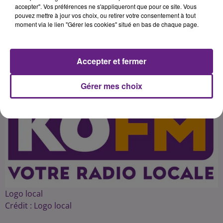
et pourra traiter une dizaine de
accepter". Vos préférences ne s'appliqueront que pour ce site. Vous
pouvez mettre à jour vos choix, ou retirer votre consentement à tout
moment via le lien "Gérer les cookies" situé en bas de chaque page.
Publié : 28 octobre 2015 à 19h10 par 45
Accepter et fermer
Gérer mes choix
Logo local
Crédit :
Logo local