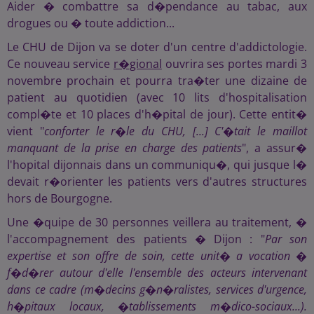
Aider � combattre sa d�pendance au tabac, aux
drogues ou � toute addiction...
Le CHU de Dijon va se doter d'un centre d'addictologie.
Ce nouveau service
r�gional
ouvrira ses portes mardi 3
novembre prochain et pourra tra�ter une dizaine de
patient au quotidien (avec 10 lits d'hospitalisation
compl�te et 10 places d'h�pital de jour). Cette entit�
vient "
conforter le r�le du CHU, [...] C'�tait le maillot
manquant de la prise en charge des patients
", a assur�
l'hopital dijonnais dans un communiqu�, qui jusque l�
devait r�orienter les patients vers d'autres structures
hors de Bourgogne.
Une �quipe de 30 personnes veillera au traitement, �
l'accompagnement des patients � Dijon : "
Par son
expertise et son offre de soin, cette unit� a vocation �
f�d�rer autour d'elle l'ensemble des acteurs intervenant
dans ce cadre (m�decins g�n�ralistes, services d'urgence,
h�pitaux locaux, �tablissements m�dico-sociaux...).