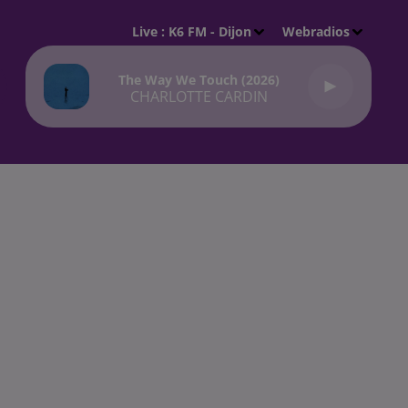
Live :
K6 FM - Dijon
Webradios
The Way We Touch (2026)
CHARLOTTE CARDIN