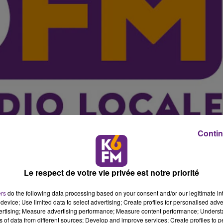
Contin
Le respect de votre vie privée est notre priorité
 a ouvert une troisième antenne en Côte-d'Or. Réunis à Dij
à une cinquantaine de Dijonnais ce mercredi soir.
ers
do the following data processing based on your consent and/or our legitimate int
device; Use limited data to select advertising; Create profiles for personalised adver
me d'achat en ligne met en relation les producteurs et artis
vertising; Measure advertising performance; Measure content performance; Unders
ns of data from different sources; Develop and improve services; Create profiles to 