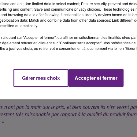
alised content; Use limited data to select content; Ensure security, prevent and detect
te-d'Or : à Chenôve (avenue Rolland Carraz) et à Fontaine-l
ertising and content; Save and communicate privacy choices. These technologies
ijonnaise jouit, après moins d'une semaine d'ouverture, de p
and browsing data to offer following functionalities: Identify devices based on infor
eolocation data; Match and combine data from other data sources; Link different de
nsmitted automatically.
et. Seuls quelques producteurs locaux sont présents sur le marc
cliquant sur "Accepter et fermer", ou affiner en sélectionnant les finalités et/ou pa
t tous des producteurs.
» nous confie Nicolas De Rotz, gérant
 également refuser en cliquant sur "Continuer sans accepter". Vos préférences ne 
tre à jour vos choix, ou retirer votre consentement à tout moment via le lien "Gérer 
es est mis à jour par l'ensemble des producteurs, qui vou
sélectionner les produits qui l'intéressent et payer en lig
 de retrouver les client pour un rendez-vous hebdomada
Gérer mes choix
Accepter et fermer
égionale de l'Innovation - 64, A rue Sully)
producteur lui fixe le prix de son produit et le site pren
 de fonctionnement.
n'ont pas la main sur le prix, et bien souvent ils n'en vivent pa
restent très raisonnable par rapport à la qualité du produit fourn
�
»