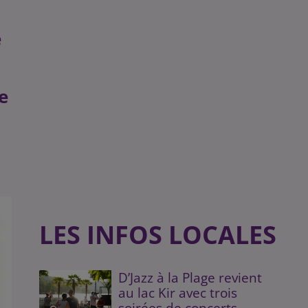
e
e
LES INFOS LOCALES
D’Jazz à la Plage revient
au lac Kir avec trois
soirées de concerts...