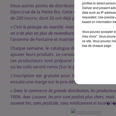
profiles to select person
Deux autres points de distribution existent déjà en Cô
Deliver and present adv
Dijon (rue de la Petite fin). Cette nouvelle antenne d
data such as IP address 
requested; Use precise g
de 200 inscris, dont 50 ont déjà passé commande.
based on information tra
« C'est le principe du marché, mais étendu grâce à Intern
Vous pouvez accepter en 
on a de plus en plus de revendeurs. Sur notre site, ce son
mes choix". Vous pouvez
l'antenne de Fontaine et maintenant, de Dijon.
ce site. Vous pouvez met
bas de chaque page.
Chaque semaine, le catalogue des produits disponibl
ajouter leurs produits. Le consommateur peut ensuite 
Les producteurs vont préparer les commandes avant
où les colis seront remis (Sur le parking de la Maison R
L'inscription est gratuite pour le consommateur. Le 
ensuite une marge sur le prix définitif pour ses frais
«
Dans le commerce de grande distribution, les producteurs 
100%. Avec Locavor, les prix sont parfois plus chers, mais 
souvent bio, sans pesticide, sans médicament et local�?