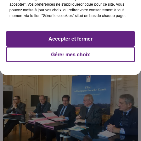
fonctionnement pour les Chambres
accepter". Vos préférences ne s'appliqueront que pour ce site. Vous
pouvez mettre à jour vos choix, ou retirer votre consentement à tout
de commerces de la région.
moment via le lien "Gérer les cookies" situé en bas de chaque page.
Publié : 3 décembre 2019 à 5h30 par Fabrice Aubry
Accepter et fermer
Gérer mes choix