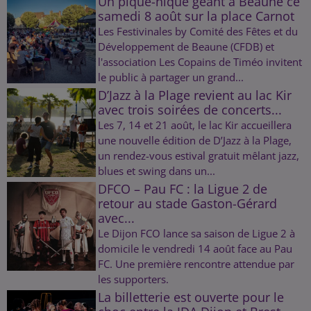
Un pique-nique géant à Beaune ce
samedi 8 août sur la place Carnot
Les Festivinales by Comité des Fêtes et du
Développement de Beaune (CFDB) et
l'association Les Copains de Timéo invitent
le public à partager un grand...
D’Jazz à la Plage revient au lac Kir
avec trois soirées de concerts...
Les 7, 14 et 21 août, le lac Kir accueillera
une nouvelle édition de D’Jazz à la Plage,
un rendez-vous estival gratuit mêlant jazz,
blues et swing dans un...
DFCO – Pau FC : la Ligue 2 de
retour au stade Gaston-Gérard
avec...
Le Dijon FCO lance sa saison de Ligue 2 à
domicile le vendredi 14 août face au Pau
FC. Une première rencontre attendue par
les supporters.
La billetterie est ouverte pour le