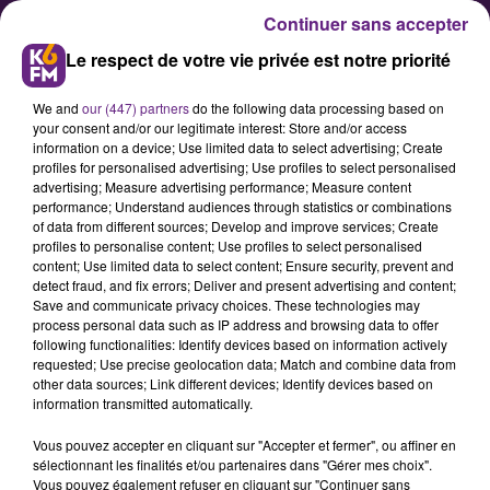
Continuer sans accepter
Le respect de votre vie privée est notre priorité
We and
our (447) partners
do the following data processing based on
your consent and/or our legitimate interest: Store and/or access
information on a device; Use limited data to select advertising; Create
profiles for personalised advertising; Use profiles to select personalised
advertising; Measure advertising performance; Measure content
Une convention pour repenser le
performance; Understand audiences through statistics or combinations
of data from different sources; Develop and improve services; Create
modèle de la CCI de Bourgogne-
profiles to personalise content; Use profiles to select personalised
Franche-Comté
content; Use limited data to select content; Ensure security, prevent and
detect fraud, and fix errors; Deliver and present advertising and content;
Save and communicate privacy choices. These technologies may
process personal data such as IP address and browsing data to offer
Une convention a été signée ce
following functionalities: Identify devices based on information actively
lundi à Dijon entre la préfecture de
requested; Use precise geolocation data; Match and combine data from
other data sources; Link different devices; Identify devices based on
Bourgogne-Franche-Comté et la
information transmitted automatically.
Chambre de Commerce et
Vous pouvez accepter en cliquant sur "Accepter et fermer", ou affiner en
d’Industrie. Cette signature acte le
sélectionnant les finalités et/ou partenaires dans "Gérer mes choix".
lancement d’un nouveau modèle de
Vous pouvez également refuser en cliquant sur "Continuer sans