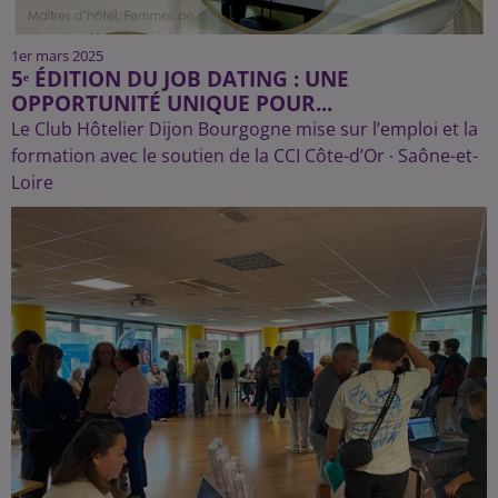
1er mars 2025
5ᵉ ÉDITION DU JOB DATING : UNE
OPPORTUNITÉ UNIQUE POUR...
Le Club Hôtelier Dijon Bourgogne mise sur l’emploi et la
formation avec le soutien de la CCI Côte-d’Or ∙ Saône-et-
Loire