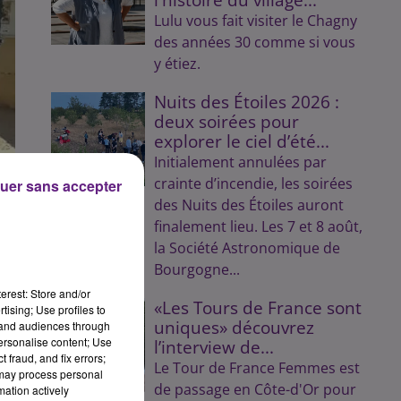
Lulu vous fait visiter le Chagny
des années 30 comme si vous
y étiez.
Nuits des Étoiles 2026 :
deux soirées pour
explorer le ciel d’été...
Initialement annulées par
crainte d’incendie, les soirées
uer sans accepter
des Nuits des Étoiles auront
finalement lieu. Les 7 et 8 août,
la Société Astronomique de
Bourgogne...
erest: Store and/or
«Les Tours de France sont
tising; Use profiles to
uniques» découvrez
tand audiences through
personalise content; Use
l’interview de...
 fraud, and fix errors;
Le Tour de France Femmes est
 may process personal
de passage en Côte-d'Or pour
mation actively