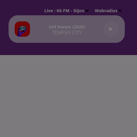
Live :
K6 FM - Dijon
Webradios
Self Aware (2026)
TEMPER CITY