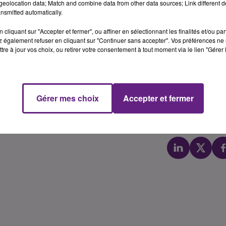
eolocation data; Match and combine data from other data sources; Link different de
eurs années et assidus des courses d’endurance de la régio
nsmitted automatically.
 aux 4h d’endurance du Creusot, ou ils ont terminé à la
cliquant sur "Accepter et fermer", ou affiner en sélectionnant les finalités et/ou pa
us exigeante à laquelle va se frotter cette bande d’amis de
 également refuser en cliquant sur "Continuer sans accepter". Vos préférences ne 
on amateur des 24h du Mans moto, en petite cylindrée. C’est
tre à jour vos choix, ou retirer votre consentement à tout moment via le lien "Gérer 
ards de haut niveau.
vée prévue, 24h plus tard, dimanche à 14h30. Les 5 pilotes 
 Mans sur la même moto pendant 24h, y compris la nuit, et
Gérer mes choix
Accepter et fermer
nts.
, la compagne de l’un des pilotes :