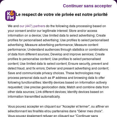
Continuer sans accepter
Le respect de votre vie privée est notre priorité
We and
our (447) partners
do the following data processing based on
your consent and/or our legitimate interest: Store and/or access
information on a device; Use limited data to select advertising; Create
profiles for personalised advertising; Use profiles to select personalised
advertising; Measure advertising performance; Measure content
Une prolongation au Stade
performance; Understand audiences through statistics or combinations
of data from different sources; Develop and improve services; Create
Dijonnais
profiles to personalise content; Use profiles to select personalised
content; Use limited data to select content; Ensure security, prevent and
detect fraud, and fix errors; Deliver and present advertising and content;
La direction du Stade Dijonnais a
Save and communicate privacy choices. These technologies may
process personal data such as IP address and browsing data to offer
annoncé ce mardi soir la
following functionalities: Identify devices based on information actively
prolongation du contrat du 2ème
requested; Use precise geolocation data; Match and combine data from
other data sources; Link different devices; Identify devices based on
ligne Florian Desbordes.
information transmitted automatically.
Vous pouvez accepter en cliquant sur "Accepter et fermer", ou affiner en
sélectionnant les finalités et/ou partenaires dans "Gérer mes choix".
Publié : 20 avril 2021 à 16h17 par Fabrice Aubry
Vous pouvez également refuser en cliquant sur "Continuer sans