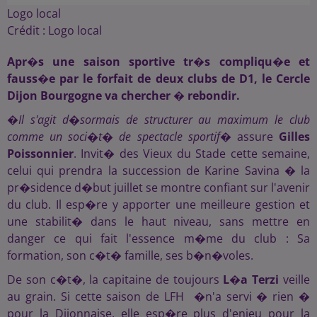
Logo local
Crédit :
Logo local
Apr�s une saison sportive tr�s compliqu�e et
fauss�e par le forfait de deux clubs de D1, le Cercle
Dijon Bourgogne va chercher � rebondir.
�
Il s'agit d�sormais de structurer au maximum le club
comme un soci�t� de spectacle sportif
� assure
Gilles
Poissonnier
. Invit� des Vieux du Stade cette semaine,
celui qui prendra la succession de Karine Savina � la
pr�sidence d�but juillet se montre confiant sur l'avenir
du club. Il esp�re y apporter une meilleure gestion et
une stabilit� dans le haut niveau, sans mettre en
danger ce qui fait l'essence m�me du club : Sa
formation, son c�t� famille, ses b�n�voles.
De son c�t�, la capitaine de toujours
L�a Terzi
veille
au grain. Si cette saison de LFH �n'a servi � rien �
pour la Dijonnaise, elle esp�re plus d'enjeu pour la