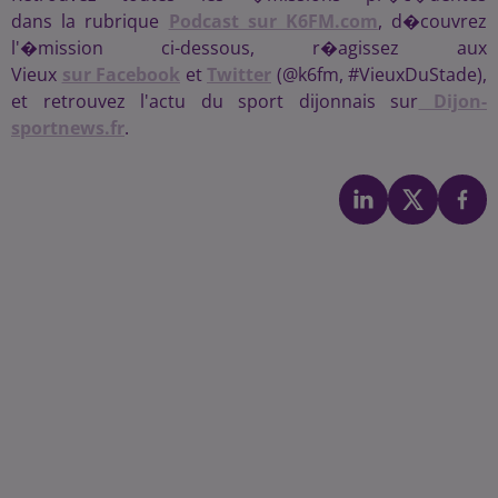
dans la rubrique
Podcast sur K6FM.com
, d�couvrez
l'�mission ci-dessous, r�agissez aux
Vieux
sur Facebook
et
Twitter
(@k6fm, #VieuxDuStade),
et retrouvez l'actu du sport dijonnais sur
Dijon-
sportnews.fr
.