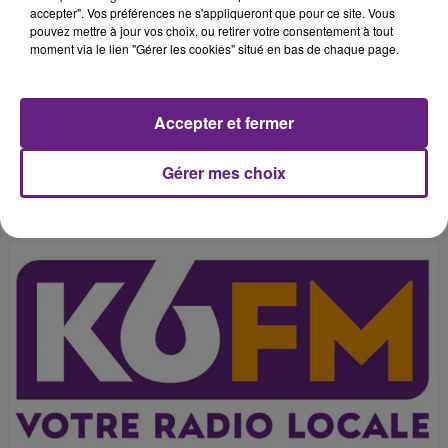
nouveau président Gilles
accepter". Vos préférences ne s'appliqueront que pour ce site. Vous
pouvez mettre à jour vos choix, ou retirer votre consentement à tout
Poissonnier abordent avec
moment via le lien "Gérer les cookies" situé en bas de chaque page.
confiance l'avenir du club qui se
lance aujourd'hui de nouveaux
Accepter et fermer
Gérer mes choix
Publié : 3 mai 2016 à 2h11 par 45