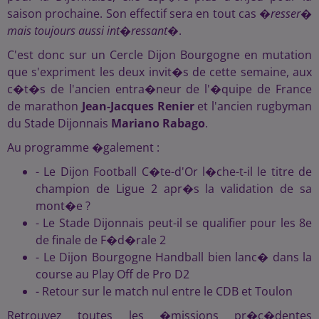
saison prochaine. Son effectif sera en tout cas �
resser�
mais toujours aussi int�ressant
�.
C'est donc sur un Cercle Dijon Bourgogne en mutation
que s'expriment les deux invit�s de cette semaine, aux
c�t�s de l'ancien entra�neur de l'�quipe de France
de marathon
Jean-Jacques Renier
et l'ancien rugbyman
du Stade Dijonnais
Mariano Rabago
.
Au programme �galement :
- Le Dijon Football C�te-d'Or l�che-t-il le titre de
champion de Ligue 2 apr�s la validation de sa
mont�e ?
- Le Stade Dijonnais peut-il se qualifier pour les 8e
de finale de F�d�rale 2
- Le Dijon Bourgogne Handball bien lanc� dans la
course au Play Off de Pro D2
- Retour sur le match nul entre le CDB et Toulon
Retrouvez toutes les �missions pr�c�dentes