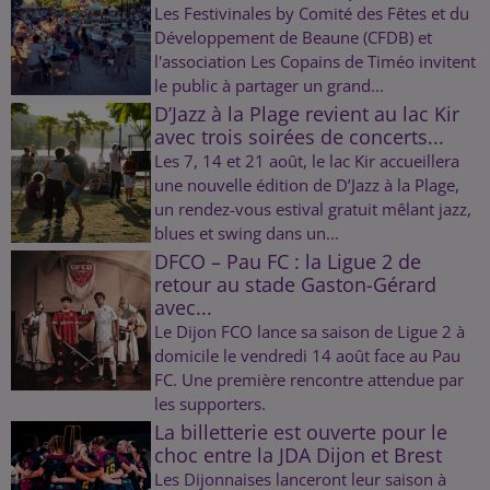
Les Festivinales by Comité des Fêtes et du
Développement de Beaune (CFDB) et
l'association Les Copains de Timéo invitent
le public à partager un grand...
D’Jazz à la Plage revient au lac Kir
avec trois soirées de concerts...
Les 7, 14 et 21 août, le lac Kir accueillera
une nouvelle édition de D’Jazz à la Plage,
un rendez-vous estival gratuit mêlant jazz,
blues et swing dans un...
DFCO – Pau FC : la Ligue 2 de
retour au stade Gaston-Gérard
avec...
Le Dijon FCO lance sa saison de Ligue 2 à
domicile le vendredi 14 août face au Pau
FC. Une première rencontre attendue par
les supporters.
La billetterie est ouverte pour le
choc entre la JDA Dijon et Brest
Les Dijonnaises lanceront leur saison à