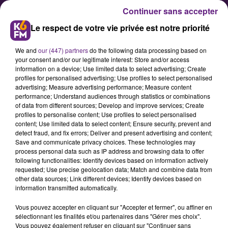
Continuer sans accepter
Le respect de votre vie privée est notre priorité
We and
our (447) partners
do the following data processing based on
your consent and/or our legitimate interest: Store and/or access
information on a device; Use limited data to select advertising; Create
profiles for personalised advertising; Use profiles to select personalised
advertising; Measure advertising performance; Measure content
Vieux du Stade : le CDB Handball
performance; Understand audiences through statistics or combinations
of data from different sources; Develop and improve services; Create
se lance dans un «nouveau
profiles to personalise content; Use profiles to select personalised
challenge»
content; Use limited data to select content; Ensure security, prevent and
detect fraud, and fix errors; Deliver and present advertising and content;
Save and communicate privacy choices. These technologies may
process personal data such as IP address and browsing data to offer
Après une saison sportive très
following functionalities: Identify devices based on information actively
compliquée et faussée par le forfait
requested; Use precise geolocation data; Match and combine data from
other data sources; Link different devices; Identify devices based on
de deux clubs de D1, le Cercle Dijon
information transmitted automatically.
Bourgogne va chercher à rebondir.
Vous pouvez accepter en cliquant sur "Accepter et fermer", ou affiner en
Invités des Vieux du Stade, la
sélectionnant les finalités et/ou partenaires dans "Gérer mes choix".
capitaine de toujours Léa Terzi et le
Vous pouvez également refuser en cliquant sur "Continuer sans