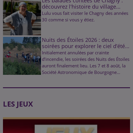
Les balades contées de Chagny :
découvrez l'histoire du village...
Lulu vous fait visiter le Chagny des années
30 comme si vous y étiez.
Nuits des Étoiles 2026 : deux
soirées pour explorer le ciel d’été...
Initialement annulées par crainte
d’incendie, les soirées des Nuits des Étoiles
auront finalement lieu. Les 7 et 8 août, la
Société Astronomique de Bourgogne...
LES JEUX