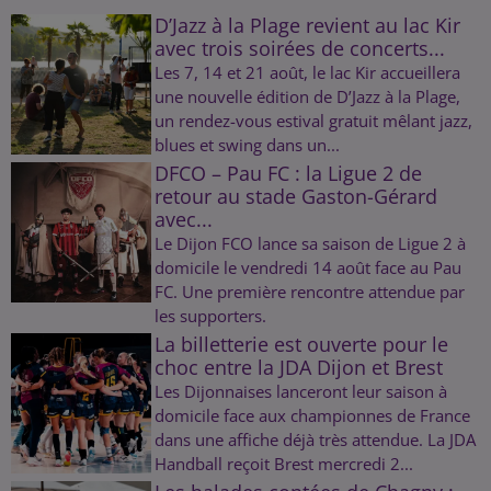
D’Jazz à la Plage revient au lac Kir
avec trois soirées de concerts...
Les 7, 14 et 21 août, le lac Kir accueillera
une nouvelle édition de D’Jazz à la Plage,
un rendez-vous estival gratuit mêlant jazz,
blues et swing dans un...
DFCO – Pau FC : la Ligue 2 de
retour au stade Gaston-Gérard
avec...
Le Dijon FCO lance sa saison de Ligue 2 à
domicile le vendredi 14 août face au Pau
FC. Une première rencontre attendue par
les supporters.
La billetterie est ouverte pour le
choc entre la JDA Dijon et Brest
Les Dijonnaises lanceront leur saison à
domicile face aux championnes de France
dans une affiche déjà très attendue. La JDA
Handball reçoit Brest mercredi 2...