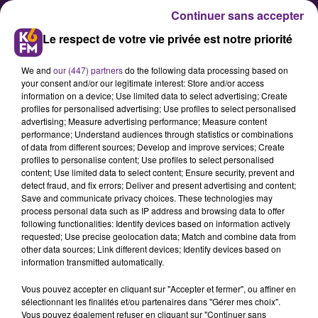
Continuer sans accepter
Le respect de votre vie privée est notre priorité
We and
our (447) partners
do the following data processing based on
your consent and/or our legitimate interest: Store and/or access
information on a device; Use limited data to select advertising; Create
profiles for personalised advertising; Use profiles to select personalised
advertising; Measure advertising performance; Measure content
Vos prévisions de trafic pour ce
performance; Understand audiences through statistics or combinations
of data from different sources; Develop and improve services; Create
jeudi
profiles to personalise content; Use profiles to select personalised
content; Use limited data to select content; Ensure security, prevent and
detect fraud, and fix errors; Deliver and present advertising and content;
Le trafic restera encore perturbé ce
Save and communicate privacy choices. These technologies may
process personal data such as IP address and browsing data to offer
jeudi sur les rails en Bourgogne-
following functionalities: Identify devices based on information actively
Franche-Comté pour le 15eme jour
requested; Use precise geolocation data; Match and combine data from
other data sources; Link different devices; Identify devices based on
de grève consécutif. Voici les
information transmitted automatically.
prévisions de trafic données par la
Vous pouvez accepter en cliquant sur "Accepter et fermer", ou affiner en
direction régionale de la SNCF.
sélectionnant les finalités et/ou partenaires dans "Gérer mes choix".
Vous pouvez également refuser en cliquant sur "Continuer sans