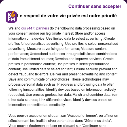
Continuer sans accepter
Le respect de votre vie privée est notre priorité
We and
our (447) partners
do the following data processing based on
your consent and/or our legitimate interest: Store and/or access
information on a device; Use limited data to select advertising; Create
profiles for personalised advertising; Use profiles to select personalised
advertising; Measure advertising performance; Measure content
Vous aimez l'Opéra ?
performance; Understand audiences through statistics or combinations
of data from different sources; Develop and improve services; Create
profiles to personalise content; Use profiles to select personalised
content; Use limited data to select content; Ensure security, prevent and
A l’occasion des représentations de
detect fraud, and fix errors; Deliver and present advertising and content;
la nouvelle production d’opéra
Save and communicate privacy choices. These technologies may
process personal data such as IP address and browsing data to offer
Carmen présentée du 17 au 25 mai,
following functionalities: Identify devices based on information actively
l’Opéra de Dijon a mis en place
requested; Use precise geolocation data; Match and combine data from
other data sources; Link different devices; Identify devices based on
différentes actions afin de
information transmitted automatically.
sensibiliser les habitants dijonnais
Vous pouvez accepter en cliquant sur "Accepter et fermer", ou affiner en
et de la région à cette œuvre
sélectionnant les finalités et/ou partenaires dans "Gérer mes choix".
magistrale. Les plannings des
Vous pouvez également refuser en cliquant sur "Continuer sans