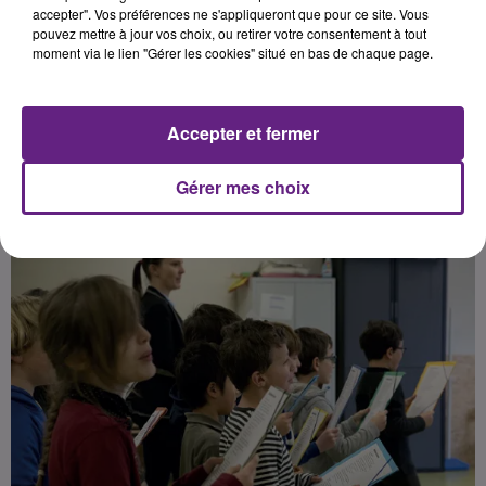
projets (interventions dans les
accepter". Vos préférences ne s'appliqueront que pour ce site. Vous
pouvez mettre à jour vos choix, ou retirer votre consentement à tout
classes, les centres sociaux,
moment via le lien "Gérer les cookies" situé en bas de chaque page.
répétitions...) sont disponibles sur
simple demande.
Accepter et fermer
Publié : 28 février 2019 à 6h15 par Franck PELLOUX
Gérer mes choix