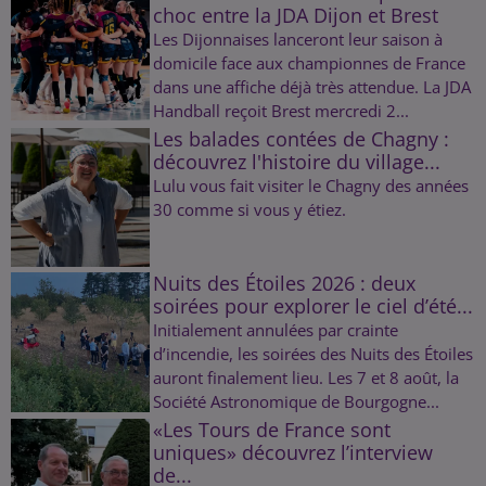
choc entre la JDA Dijon et Brest
Les Dijonnaises lanceront leur saison à
domicile face aux championnes de France
dans une affiche déjà très attendue. La JDA
Handball reçoit Brest mercredi 2...
Les balades contées de Chagny :
découvrez l'histoire du village...
Lulu vous fait visiter le Chagny des années
30 comme si vous y étiez.
Nuits des Étoiles 2026 : deux
soirées pour explorer le ciel d’été...
Initialement annulées par crainte
d’incendie, les soirées des Nuits des Étoiles
auront finalement lieu. Les 7 et 8 août, la
Société Astronomique de Bourgogne...
«Les Tours de France sont
uniques» découvrez l’interview
de...