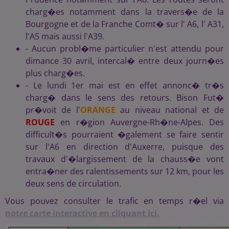
charg�es notamment dans la travers�e de la
Bourgogne et de la Franche Comt� sur l' A6, l' A31,
l'A5 mais aussi l'A39.
- Aucun probl�me particulier n'est attendu pour
dimance 30 avril, intercal� entre deux journ�es
plus charg�es.
- Le lundi 1er mai est en effet annonc� tr�s
charg� dans le sens des retours. Bison Fut�
pr�voit de l'
ORANGE
au niveau national et de
ROUGE
en r�gion Auvergne-Rh�ne-Alpes. Des
difficult�s pourraient �galement se faire sentir
sur l'A6 en direction d'Auxerre, puisque des
travaux d'�largissement de la chauss�e vont
entra�ner des ralentissements sur 12 km, pour les
deux sens de circulation.
Vous pouvez consulter le trafic en temps r�el via
notre carte interactive en cliquant ici.