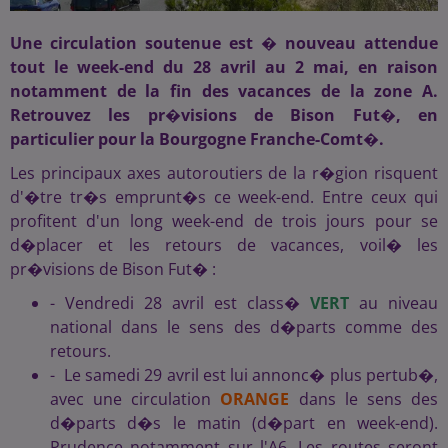
Une circulation soutenue est � nouveau attendue
tout le week-end du 28 avril au 2 mai, en raison
notamment de la fin des vacances de la zone A.
Retrouvez les pr�visions de Bison Fut�, en
particulier pour la Bourgogne Franche-Comt�.
Les principaux axes autoroutiers de la r�gion risquent
d'�tre tr�s emprunt�s ce week-end. Entre ceux qui
profitent d'un long week-end de trois jours pour se
d�placer et les retours de vacances, voil� les
pr�visions de Bison Fut� :
- Vendredi 28 avril est class�
VERT
au niveau
national dans le sens des d�parts comme des
retours.
- Le samedi 29 avril est lui annonc� plus pertub�,
avec une circulation
ORANGE
dans le sens des
d�parts d�s le matin (d�part en week-end).
Prudence notamment sur l'A6. Les routes seront