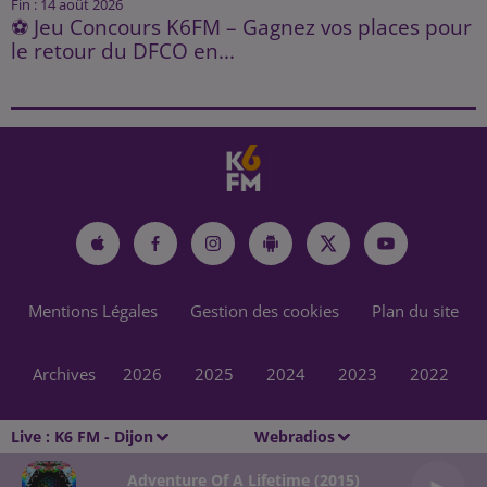
Fin : 14 août 2026
⚽ Jeu Concours K6FM – Gagnez vos places pour
le retour du DFCO en...
Mentions Légales
Gestion des cookies
Plan du site
Archives
2026
2025
2024
2023
2022
Live :
K6 FM - Dijon
Webradios
Adventure Of A Lifetime (2015)