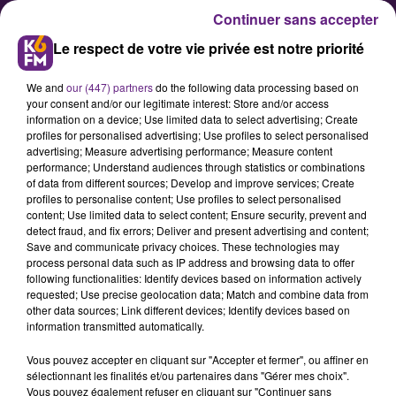
Continuer sans accepter
Le respect de votre vie privée est notre priorité
We and
our (447) partners
do the following data processing based on
your consent and/or our legitimate interest: Store and/or access
information on a device; Use limited data to select advertising; Create
profiles for personalised advertising; Use profiles to select personalised
advertising; Measure advertising performance; Measure content
Week-end du 1er mai : les
performance; Understand audiences through statistics or combinations
of data from different sources; Develop and improve services; Create
prévisions de Bison Futé
profiles to personalise content; Use profiles to select personalised
content; Use limited data to select content; Ensure security, prevent and
detect fraud, and fix errors; Deliver and present advertising and content;
Une circulation soutenue est à
Save and communicate privacy choices. These technologies may
process personal data such as IP address and browsing data to offer
nouveau attendue tout le week-
following functionalities: Identify devices based on information actively
end du 28 avril au 2 mai, en raison
requested; Use precise geolocation data; Match and combine data from
other data sources; Link different devices; Identify devices based on
notamment de la fin des vacances
information transmitted automatically.
de la zone A. Retrouvez les
Vous pouvez accepter en cliquant sur "Accepter et fermer", ou affiner en
prévisions de Bison Futé, en
sélectionnant les finalités et/ou partenaires dans "Gérer mes choix".
particulier pour la Bourgogne
Vous pouvez également refuser en cliquant sur "Continuer sans