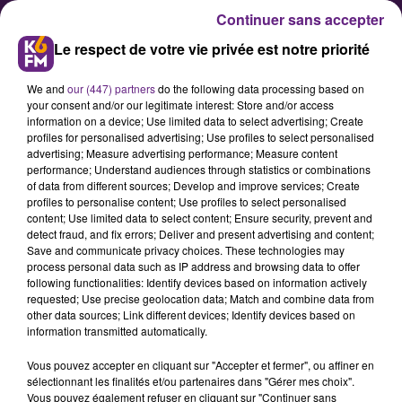
Continuer sans accepter
Le respect de votre vie privée est notre priorité
We and
our (447) partners
do the following data processing based on
your consent and/or our legitimate interest: Store and/or access
information on a device; Use limited data to select advertising; Create
profiles for personalised advertising; Use profiles to select personalised
advertising; Measure advertising performance; Measure content
Nouvelle évacuation des jardins
performance; Understand audiences through statistics or combinations
of data from different sources; Develop and improve services; Create
de l’engrenage à Dijon
profiles to personalise content; Use profiles to select personalised
content; Use limited data to select content; Ensure security, prevent and
detect fraud, and fix errors; Deliver and present advertising and content;
Les policiers mènent ce mardi
Save and communicate privacy choices. These technologies may
process personal data such as IP address and browsing data to offer
matin une nouvelle opération
following functionalities: Identify devices based on information actively
d’évacuation du site des jardins de
requested; Use precise geolocation data; Match and combine data from
other data sources; Link different devices; Identify devices based on
l’engrenage, à Dijon, toujours
information transmitted automatically.
occupé par des militants
Vous pouvez accepter en cliquant sur "Accepter et fermer", ou affiner en
écologistes.
sélectionnant les finalités et/ou partenaires dans "Gérer mes choix".
Vous pouvez également refuser en cliquant sur "Continuer sans