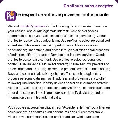
Continuer sans accepter
Le respect de votre vie privée est notre priorité
We and
our (447) partners
do the following data processing based on
your consent and/or our legitimate interest: Store and/or access
information on a device; Use limited data to select advertising; Create
profiles for personalised advertising; Use profiles to select personalised
advertising; Measure advertising performance; Measure content
Octobre rose : des animations ce
performance; Understand audiences through statistics or combinations
of data from different sources; Develop and improve services; Create
jeudi à la clinique Bénigne Joly
profiles to personalise content; Use profiles to select personalised
content; Use limited data to select content; Ensure security, prevent and
detect fraud, and fix errors; Deliver and present advertising and content;
Dans le cadre de l’opération «
Save and communicate privacy choices. These technologies may
process personal data such as IP address and browsing data to offer
octobre rose » pour la lutte contre
following functionalities: Identify devices based on information actively
le cancer du sein, la direction de la
requested; Use precise geolocation data; Match and combine data from
other data sources; Link different devices; Identify devices based on
clinique Bénigne Joly, à Talant,
information transmitted automatically.
organise diverses animations ce
Vous pouvez accepter en cliquant sur "Accepter et fermer", ou affiner en
jeudi dans l’établissement.
sélectionnant les finalités et/ou partenaires dans "Gérer mes choix".
Vous pouvez également refuser en cliquant sur "Continuer sans