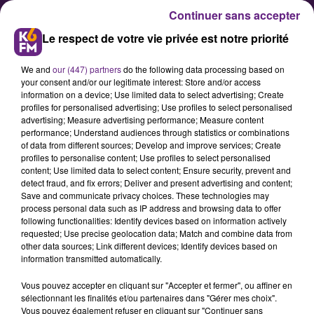
Continuer sans accepter
Le respect de votre vie privée est notre priorité
We and
our (447) partners
do the following data processing based on
your consent and/or our legitimate interest: Store and/or access
information on a device; Use limited data to select advertising; Create
profiles for personalised advertising; Use profiles to select personalised
advertising; Measure advertising performance; Measure content
performance; Understand audiences through statistics or combinations
of data from different sources; Develop and improve services; Create
Onirologue à Dijon, Marianne
profiles to personalise content; Use profiles to select personalised
Schertenleib analyse vos rêves
content; Use limited data to select content; Ensure security, prevent and
detect fraud, and fix errors; Deliver and present advertising and content;
Save and communicate privacy choices. These technologies may
process personal data such as IP address and browsing data to offer
following functionalities: Identify devices based on information actively
requested; Use precise geolocation data; Match and combine data from
other data sources; Link different devices; Identify devices based on
information transmitted automatically.
Vous pouvez accepter en cliquant sur "Accepter et fermer", ou affiner en
sélectionnant les finalités et/ou partenaires dans "Gérer mes choix".
Vous pouvez également refuser en cliquant sur "Continuer sans