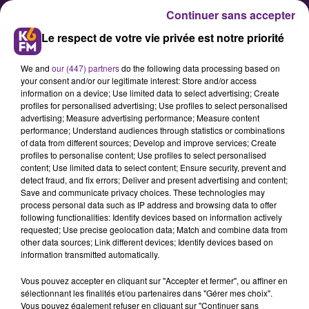
Continuer sans accepter
Le respect de votre vie privée est notre priorité
We and
our (447) partners
do the following data processing based on
your consent and/or our legitimate interest: Store and/or access
information on a device; Use limited data to select advertising; Create
profiles for personalised advertising; Use profiles to select personalised
advertising; Measure advertising performance; Measure content
Orages et rafales de vent : la
performance; Understand audiences through statistics or combinations
of data from different sources; Develop and improve services; Create
Côte-d’Or en double vigilance
profiles to personalise content; Use profiles to select personalised
jaune
content; Use limited data to select content; Ensure security, prevent and
detect fraud, and fix errors; Deliver and present advertising and content;
Save and communicate privacy choices. These technologies may
process personal data such as IP address and browsing data to offer
Ce mercredi 3 janvier, en raison de
following functionalities: Identify devices based on information actively
risques d’orages et de vents
requested; Use precise geolocation data; Match and combine data from
other data sources; Link different devices; Identify devices based on
violents, Météo France a décidé de
information transmitted automatically.
placer la Côte-d’Or en double
Vous pouvez accepter en cliquant sur "Accepter et fermer", ou affiner en
vigilance jaune.
sélectionnant les finalités et/ou partenaires dans "Gérer mes choix".
Vous pouvez également refuser en cliquant sur "Continuer sans