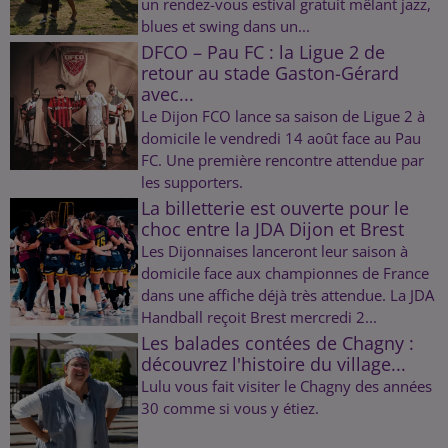
un rendez-vous estival gratuit mêlant jazz,
blues et swing dans un...
DFCO – Pau FC : la Ligue 2 de
retour au stade Gaston-Gérard
avec...
Le Dijon FCO lance sa saison de Ligue 2 à
domicile le vendredi 14 août face au Pau
FC. Une première rencontre attendue par
les supporters.
La billetterie est ouverte pour le
choc entre la JDA Dijon et Brest
Les Dijonnaises lanceront leur saison à
domicile face aux championnes de France
dans une affiche déjà très attendue. La JDA
Handball reçoit Brest mercredi 2...
Les balades contées de Chagny :
découvrez l'histoire du village...
Lulu vous fait visiter le Chagny des années
30 comme si vous y étiez.