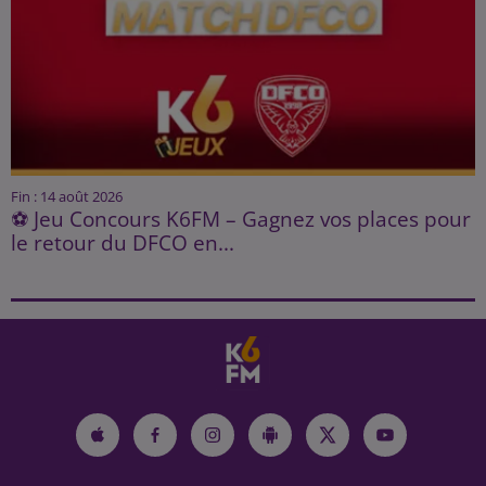
Fin : 14 août 2026
⚽ Jeu Concours K6FM – Gagnez vos places pour
le retour du DFCO en...