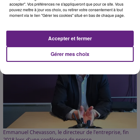
accepter". Vos préférences ne s'appliqueront que pour ce site. Vous
Fabrice Aubry
pouvez mettre à jour vos choix, ou retirer votre consentement à tout
moment via le lien "Gérer les cookies" situé en bas de chaque page.
Accepter et fermer
Gérer mes choix
Emmanuel Chevasson, le directeur de l’entreprise, fin
2018 lors d'une conférence de presse