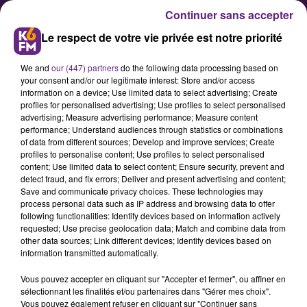
Continuer sans accepter
Le respect de votre vie privée est notre priorité
We and
our (447) partners
do the following data processing based on
your consent and/or our legitimate interest: Store and/or access
information on a device; Use limited data to select advertising; Create
profiles for personalised advertising; Use profiles to select personalised
advertising; Measure advertising performance; Measure content
« Pacotte et Mignotte » placé en
performance; Understand audiences through statistics or combinations
of data from different sources; Develop and improve services; Create
redressement judiciaire
profiles to personalise content; Use profiles to select personalised
content; Use limited data to select content; Ensure security, prevent and
detect fraud, and fix errors; Deliver and present advertising and content;
Nous avons appris le placement en
Save and communicate privacy choices. These technologies may
process personal data such as IP address and browsing data to offer
redressement judiciaire de
following functionalities: Identify devices based on information actively
l’entreprise dijonnaise Pacotte et
requested; Use precise geolocation data; Match and combine data from
other data sources; Link different devices; Identify devices based on
Mignotte.
information transmitted automatically.
Vous pouvez accepter en cliquant sur "Accepter et fermer", ou affiner en
sélectionnant les finalités et/ou partenaires dans "Gérer mes choix".
Publié : 3 septembre 2025 à 9h23 par
Vous pouvez également refuser en cliquant sur "Continuer sans