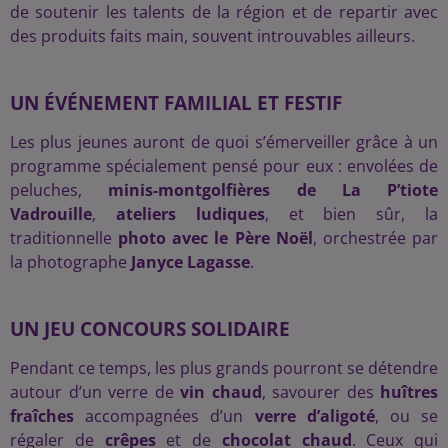
de soutenir les talents de la région et de repartir avec
des produits faits main, souvent introuvables ailleurs.
UN ÉVÉNEMENT FAMILIAL ET FESTIF
Les plus jeunes auront de quoi s’émerveiller grâce à un
programme spécialement pensé pour eux : envolées de
peluches,
minis-montgolfières de La P’tiote
Vadrouille
,
ateliers ludiques
, et bien sûr, la
traditionnelle
photo avec le Père Noël
, orchestrée par
la photographe
Janyce Lagasse
.
UN JEU CONCOURS SOLIDAIRE
Pendant ce temps, les plus grands pourront se détendre
autour d’un verre de
vin chaud
, savourer des
huîtres
fraîches
accompagnées d’un
verre d’aligoté
, ou se
régaler de
crêpes
et de
chocolat chaud
. Ceux qui