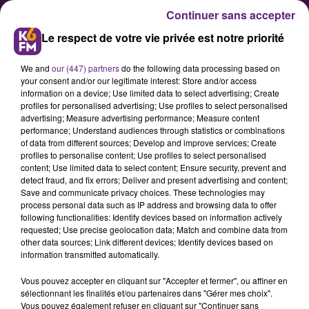
Continuer sans accepter
Le respect de votre vie privée est notre priorité
We and
our (447) partners
do the following data processing based on
your consent and/or our legitimate interest: Store and/or access
information on a device; Use limited data to select advertising; Create
profiles for personalised advertising; Use profiles to select personalised
advertising; Measure advertising performance; Measure content
Remue-Méninges à Dijon : une
performance; Understand audiences through statistics or combinations
of data from different sources; Develop and improve services; Create
soirée pour découvrir l'art des
profiles to personalise content; Use profiles to select personalised
dinosaures !
content; Use limited data to select content; Ensure security, prevent and
detect fraud, and fix errors; Deliver and present advertising and content;
Save and communicate privacy choices. These technologies may
process personal data such as IP address and browsing data to offer
Le paléoart s’invite au Bar Le 37
following functionalities: Identify devices based on information actively
pour une soirée scientifique
requested; Use precise geolocation data; Match and combine data from
other data sources; Link different devices; Identify devices based on
accessible à tous
information transmitted automatically.
Vous pouvez accepter en cliquant sur "Accepter et fermer", ou affiner en
sélectionnant les finalités et/ou partenaires dans "Gérer mes choix".
Publié : 15 septembre 2025 à 8h38 par
Vous pouvez également refuser en cliquant sur "Continuer sans