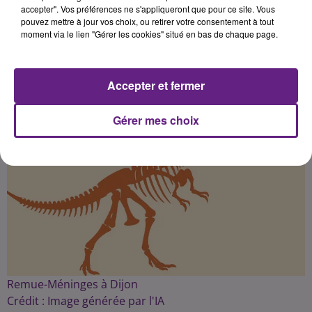
accepter". Vos préférences ne s'appliqueront que pour ce site. Vous
Léon Charpenay
-
Redacteur Web
pouvez mettre à jour vos choix, ou retirer votre consentement à tout
Pigiste
moment via le lien "Gérer les cookies" situé en bas de chaque page.
Accepter et fermer
Gérer mes choix
Remue-Méninges à Dijon
Crédit :
Image générée par l'IA