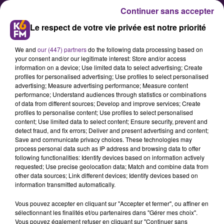
Continuer sans accepter
Le respect de votre vie privée est notre priorité
We and
our (447) partners
do the following data processing based on
your consent and/or our legitimate interest: Store and/or access
information on a device; Use limited data to select advertising; Create
profiles for personalised advertising; Use profiles to select personalised
advertising; Measure advertising performance; Measure content
Rolling Saône : Matt Pokora,
performance; Understand audiences through statistics or combinations
of data from different sources; Develop and improve services; Create
Marine, Dajda & Dinaz, ... la
profiles to personalise content; Use profiles to select personalised
programmation 2026 est connue
content; Use limited data to select content; Ensure security, prevent and
detect fraud, and fix errors; Deliver and present advertising and content;
!
Save and communicate privacy choices. These technologies may
process personal data such as IP address and browsing data to offer
following functionalities: Identify devices based on information actively
Le festival Rolling Saône revient à
requested; Use precise geolocation data; Match and combine data from
other data sources; Link different devices; Identify devices based on
Gray du 14 au 16 mai 2026 pour une
information transmitted automatically.
18e édition très attendue. Au
Vous pouvez accepter en cliquant sur "Accepter et fermer", ou affiner en
programme : trois jours de concerts
sélectionnant les finalités et/ou partenaires dans "Gérer mes choix".
avec des têtes d'affiche comme
Vous pouvez également refuser en cliquant sur "Continuer sans