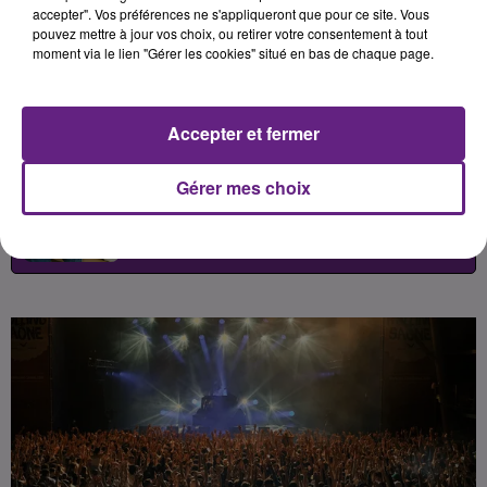
Matt Pokora, Djadja & Dinaz ou
accepter". Vos préférences ne s'appliqueront que pour ce site. Vous
pouvez mettre à jour vos choix, ou retirer votre consentement à tout
Marine, et une panoplie d'artistes
moment via le lien "Gérer les cookies" situé en bas de chaque page.
sous la halle Sauzay.
Accepter et fermer
Publié : 2 février 2026 à 19h00 par
Gérer mes choix
Léon Charpenay
-
Redacteur Web
Pigiste