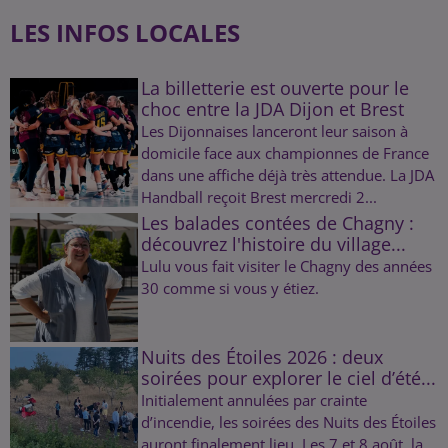
LES INFOS LOCALES
La billetterie est ouverte pour le
choc entre la JDA Dijon et Brest
Les Dijonnaises lanceront leur saison à
domicile face aux championnes de France
dans une affiche déjà très attendue. La JDA
Handball reçoit Brest mercredi 2...
Les balades contées de Chagny :
découvrez l'histoire du village...
Lulu vous fait visiter le Chagny des années
30 comme si vous y étiez.
Nuits des Étoiles 2026 : deux
soirées pour explorer le ciel d’été...
Initialement annulées par crainte
d’incendie, les soirées des Nuits des Étoiles
auront finalement lieu. Les 7 et 8 août, la