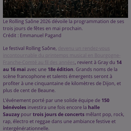
Le Rolling Saône 2026 dévoile la programmation de ses
trois jours de fêtes en mai prochain.
Crédit :
Emmanuel Pagand
Le festival Rolling Saône,
devenu un rendez-vous
incontournable du printemps musical en Bourgogne-
Franche-Comté au fil des années
, revient à Gray du
14
au 16 mai
avec une
18e édition
. Grands noms de la
scène francophone et talents émergents seront à
profiter à une cinquantaine de kilomètres de Dijon, et
plus de cent de Beaune.
L’événement porté par une solide équipe de
150
bénévoles
investira une fois encore la
halle
Sauzay
pour
trois jours de concerts
mêlant pop, rock,
rap, électro et reggae dans une ambiance festive et
intergénérationnelle.