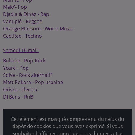
Malo’- Pop
Djadja & Dinaz - Rap
Vanupié - Reggae
Orange Blossom - World Music
Ced.Rec - Techno
Samedi 16 mai :
Bolidde - Pop-Rock
Ycare - Pop
Solve - Rock alternatif
Matt Pokora - Pop urbaine
Oriska - Electro
DJ Bens - RnB
Cet élément est masqué compte-tenu du refus du
dépôt de cookies que vous avez exprimé. Si vous
souhaitez l'afficher, merci de nous donner votre