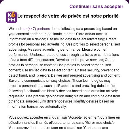
Continuer sans accepter
Le respect de votre vie privée est notre priorité
We and
our (447) partners
do the following data processing based on
your consent and/or our legitimate interest: Store and/or access
information on a device; Use limited data to select advertising; Create
profiles for personalised advertising; Use profiles to select personalised
advertising; Measure advertising performance; Measure content
Showcase K6FM : interview avec
performance; Understand audiences through statistics or combinations
of data from different sources; Develop and improve services; Create
Charlie Winston
profiles to personalise content; Use profiles to select personalised
content; Use limited data to select content; Ensure security, prevent and
detect fraud, and fix errors; Deliver and present advertising and content;
Le tant attendu showcase K6FM a
Save and communicate privacy choices. These technologies may
process personal data such as IP address and browsing data to offer
lieu ce jeudi soir dans les jardins du
following functionalities: Identify devices based on information actively
conseil départemental, à Dijon. En
requested; Use precise geolocation data; Match and combine data from
other data sources; Link different devices; Identify devices based on
tête d’affiche, il y a Charlie Winston
information transmitted automatically.
que nous avons contacté avant sa
Vous pouvez accepter en cliquant sur "Accepter et fermer", ou affiner en
venue en Côte d’Or.
sélectionnant les finalités et/ou partenaires dans "Gérer mes choix".
Vous pouvez également refuser en cliquant sur "Continuer sans